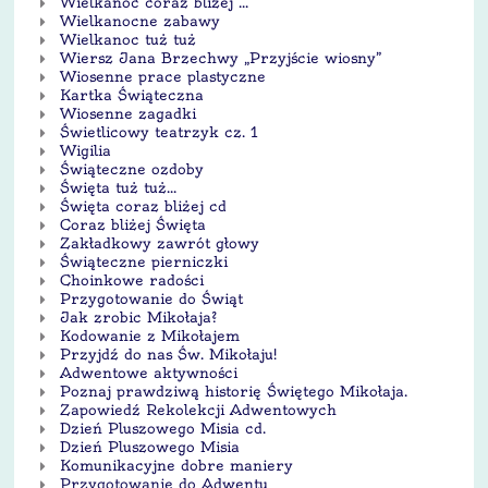
Wielkanoc coraz bliżej ...
Wielkanocne zabawy
Wielkanoc tuż tuż
Wiersz Jana Brzechwy „Przyjście wiosny”
Wiosenne prace plastyczne
Kartka Świąteczna
Wiosenne zagadki
Świetlicowy teatrzyk cz. 1
Wigilia
Świąteczne ozdoby
Święta tuż tuż...
Święta coraz bliżej cd
Coraz bliżej Święta
Zakładkowy zawrót głowy
Świąteczne pierniczki
Choinkowe radości
Przygotowanie do Świąt
Jak zrobic Mikołaja?
Kodowanie z Mikołajem
Przyjdź do nas Św. Mikołaju!
Adwentowe aktywności
Poznaj prawdziwą historię Świętego Mikołaja.
Zapowiedź Rekolekcji Adwentowych
Dzień Pluszowego Misia cd.
Dzień Pluszowego Misia
Komunikacyjne dobre maniery
Przygotowanie do Adwentu