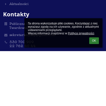
Aktualności
Kontakty
Publiczna Katolicka Szkoła Podstawowa im. ks. Jana
Ta strona wykorzystuje pliki cookies. Korzystając z niej 
wyrażasz zgodę na ich używanie, zgodnie z aktualnymi 
Twardowskiego w Ząbkach
ustawieniami przeglądarki.

Więcej informacji znajdziesz w 
Polityce prywatności
.
sekretariat.pksp@gmail.com
OK
530 700 909
22 762 40 44
ul. 11 listopada 4, Ząbki, 05-091
NIP:125-13-23-327
Poland
Sekretariat czynny dla interesantów
we wtorki i środy od 12:00 do 15:00 (w okresie ferii i
wakacji do godz. 14:00) oraz
w czwartki i piątki od 8:00 do 12:00
Spotkania z Dyrektorem szkoły po uprzednim
umówieniu w sekretariacie
w poniedziałki od 15:00 do 17:00 oraz
w środy od 8:00 do 9:00