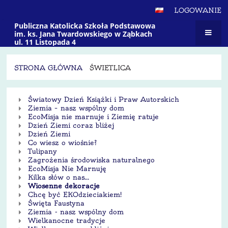
LOGOWANIE
Publiczna Katolicka Szkoła Podstawowa
im. ks. Jana Twardowskiego w Ząbkach
ul. 11 Listopada 4
STRONA GŁÓWNA
ŚWIETLICA
Świetlica
Światowy Dzień Książki i Praw Autorskich
Ziemia – nasz wspólny dom
EcoMisja nie marnuje i Ziemię ratuje
Dzień Ziemi coraz bliżej
Dzień Ziemi
Co wiesz o wiośnie?
Tulipany
Zagrożenia środowiska naturalnego
EcoMisja Nie Marnuję
Kilka słów o nas...
Wiosenne dekoracje
Chcę być EKOdzieciakiem!
Święta Faustyna
Ziemia - nasz wspólny dom
Wielkanocne tradycje