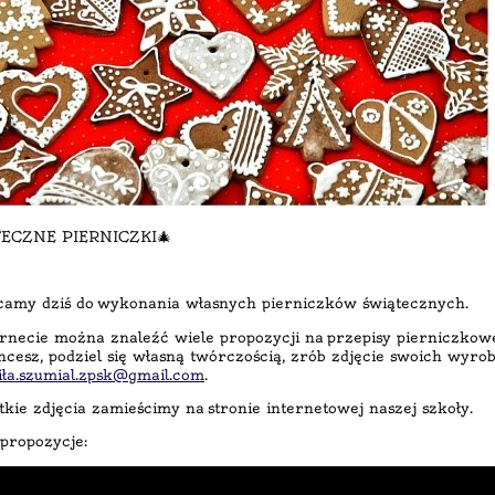
ECZNE PIERNICZKI🎄
amy dziś do wykonania własnych pierniczków świątecznych.
rnecie można znaleźć wiele propozycji na przepisy pierniczkowe
chcesz, podziel się własną twórczością, zrób zdjęcie swoich wyrobó
ła.szumial.zpsk@gmail.com
.
kie zdjęcia zamieścimy na stronie internetowej naszej szkoły.
propozycje: