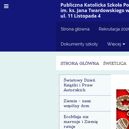
Publiczna Katolicka Szkoła 
im. ks. Jana Twardowskiego 
ul. 11 Listopada 4
Strona główna
Rekrutacja 20
Dokumenty szkoły
Więcej
STRONA GŁÓWNA
ŚWIETLICA
Świetlica
Światowy Dzień
Książki i Praw
Autorskich
Ziemia – nasz
wspólny dom
EcoMisja nie
marnuje i Ziemię
ratuje