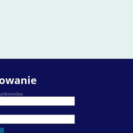
owanie
ytkownika: