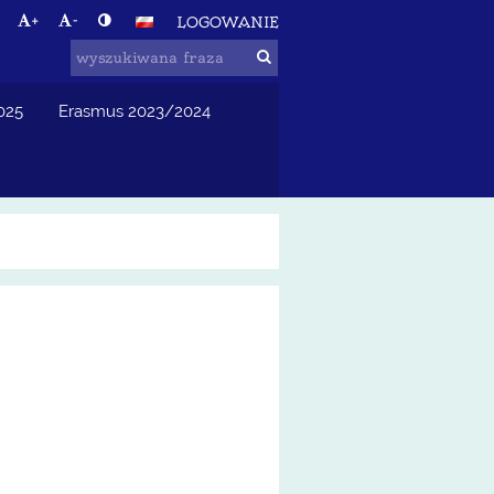
+
-
LOGOWANIE
025
Erasmus 2023/2024