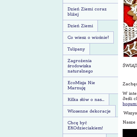
Dzień Ziemi coraz
bliżej
Dzień Ziemi
Co wiesz o wiośnie?
Tulipany
Zagrożenia
ŚWIĄT
środowiska
naturalnego
EcoMisja Nie
Zachęc
Marnuję
W inte
Jeśli 
Kilka słów o nas...
bogumi
Wiosenne dekoracje
Wszyst
Nasze 
Chcę być
EKOdzieciakiem!