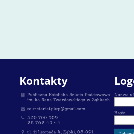
Kontakty
Log
Publiczna Katolicka Szkoła Podstawowa
Nazwa uż
im. ks. Jana Twardowskiego w Ząbkach
sekretariat.pksp@gmail.com
Hasło:
530 700 909
22 762 40 44
ul. 11 listopada 4, Ząbki, 05-091