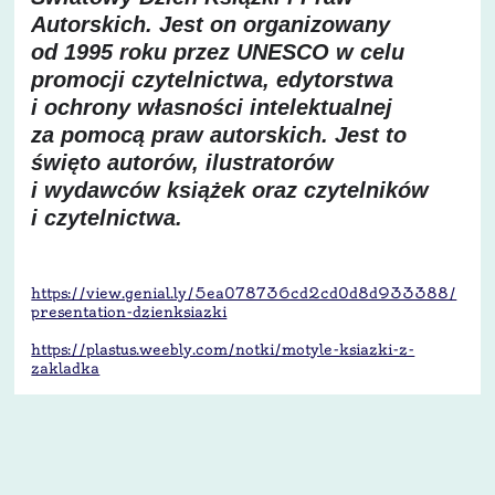
Autorskich. Jest on organizowany
od 1995 roku przez UNESCO w celu
promocji czytelnictwa, edytorstwa
i ochrony własności intelektualnej
za pomocą praw autorskich. Jest to
święto autorów, ilustratorów
i wydawców książek oraz czytelników
i czytelnictwa.
https://view.genial.ly/
5ea078736cd2cd0d8d933388/
presentation-dzienksiazki
https://plastus.weebly.com/
notki/motyle-ksiazki-z-
zakladka