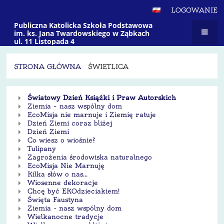
LOGOWANIE
Publiczna Katolicka Szkoła Podstawowa
im. ks. Jana Twardowskiego w Ząbkach
ul. 11 Listopada 4
STRONA GŁÓWNA
ŚWIETLICA
Świetlica
Światowy Dzień Książki i Praw Autorskich
Ziemia – nasz wspólny dom
EcoMisja nie marnuje i Ziemię ratuje
Dzień Ziemi coraz bliżej
Dzień Ziemi
Co wiesz o wiośnie?
Tulipany
Zagrożenia środowiska naturalnego
EcoMisja Nie Marnuję
Kilka słów o nas...
Wiosenne dekoracje
Chcę być EKOdzieciakiem!
Święta Faustyna
Ziemia - nasz wspólny dom
Wielkanocne tradycje