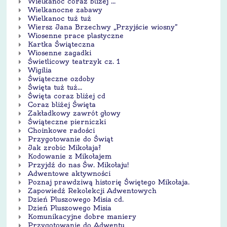
Wielkanoc coraz bliżej ...
Wielkanocne zabawy
Wielkanoc tuż tuż
Wiersz Jana Brzechwy „Przyjście wiosny”
Wiosenne prace plastyczne
Kartka Świąteczna
Wiosenne zagadki
Świetlicowy teatrzyk cz. 1
Wigilia
Świąteczne ozdoby
Święta tuż tuż...
Święta coraz bliżej cd
Coraz bliżej Święta
Zakładkowy zawrót głowy
Świąteczne pierniczki
Choinkowe radości
Przygotowanie do Świąt
Jak zrobic Mikołaja?
Kodowanie z Mikołajem
Przyjdź do nas Św. Mikołaju!
Adwentowe aktywności
Poznaj prawdziwą historię Świętego Mikołaja.
Zapowiedź Rekolekcji Adwentowych
Dzień Pluszowego Misia cd.
Dzień Pluszowego Misia
Komunikacyjne dobre maniery
Przygotowanie do Adwentu