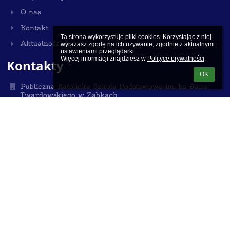
O nas
Kontakt
Ta strona wykorzystuje pliki cookies. Korzystając z niej 
Aktualności
wyrażasz zgodę na ich używanie, zgodnie z aktualnymi 
ustawieniami przeglądarki.

Więcej informacji znajdziesz w 
Polityce prywatności
.
Kontakty
OK
Publiczna Katolicka Szkoła Podstawowa im. ks. Jana
Twardowskiego w Ząbkach
sekretariat.pksp@gmail.com
530 700 909
22 762 40 44
ul. 11 listopada 4, Ząbki, 05-091
NIP:125-13-23-327
Poland
Sekretariat czynny dla interesantów
we wtorki i środy od 12:00 do 15:00 (w okresie ferii i
wakacji do godz. 14:00) oraz
w czwartki i piątki od 8:00 do 12:00
Spotkania z Dyrektorem szkoły po uprzednim
umówieniu w sekretariacie