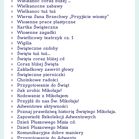
Wielkanoc coraz bliżej ...
Wielkanocne zabawy
Wielkanoc tuż tuż
Wiersz Jana Brzechwy „Przyjście wiosny”
Wiosenne prace plastyczne
Kartka Świąteczna
Wiosenne zagadki
Świetlicowy teatrzyk cz. 1
Wigilia
Świąteczne ozdoby
Święta tuż tuż...
Święta coraz bliżej cd
Coraz bliżej Święta
Zakładkowy zawrót głowy
Świąteczne pierniczki
Choinkowe radości
Przygotowanie do Świąt
Jak zrobic Mikołaja?
Kodowanie z Mikołajem
Przyjdź do nas Św. Mikołaju!
Adwentowe aktywności
Poznaj prawdziwą historię Świętego Mikołaja.
Zapowiedź Rekolekcji Adwentowych
Dzień Pluszowego Misia cd.
Dzień Pluszowego Misia
Komunikacyjne dobre maniery
Przygotowanie do Adwentu