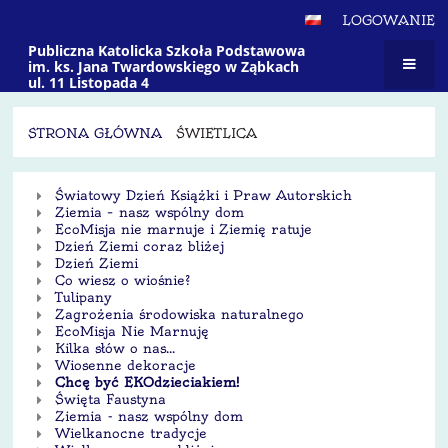
LOGOWANIE
Publiczna Katolicka Szkoła Podstawowa
im. ks. Jana Twardowskiego w Ząbkach
ul. 11 Listopada 4
STRONA GŁÓWNA
ŚWIETLICA
Świetlica
Światowy Dzień Książki i Praw Autorskich
Ziemia – nasz wspólny dom
EcoMisja nie marnuje i Ziemię ratuje
Dzień Ziemi coraz bliżej
Dzień Ziemi
Co wiesz o wiośnie?
Tulipany
Zagrożenia środowiska naturalnego
EcoMisja Nie Marnuję
Kilka słów o nas...
Wiosenne dekoracje
Chcę być EKOdzieciakiem!
Święta Faustyna
Ziemia - nasz wspólny dom
Wielkanocne tradycje