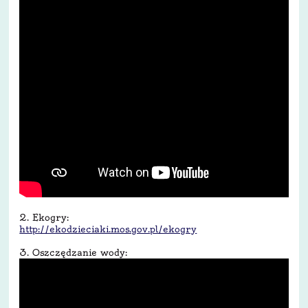
2. Ekogry:
http://ekodzieciaki.mos.gov.
pl/ekogry
3. Oszczędzanie wody: