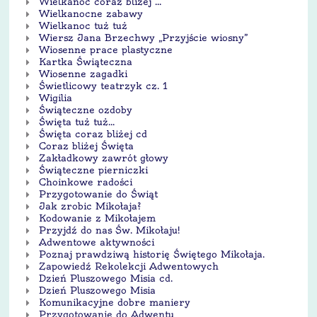
Wielkanoc coraz bliżej ...
Wielkanocne zabawy
Wielkanoc tuż tuż
Wiersz Jana Brzechwy „Przyjście wiosny”
Wiosenne prace plastyczne
Kartka Świąteczna
Wiosenne zagadki
Świetlicowy teatrzyk cz. 1
Wigilia
Świąteczne ozdoby
Święta tuż tuż...
Święta coraz bliżej cd
Coraz bliżej Święta
Zakładkowy zawrót głowy
Świąteczne pierniczki
Choinkowe radości
Przygotowanie do Świąt
Jak zrobic Mikołaja?
Kodowanie z Mikołajem
Przyjdź do nas Św. Mikołaju!
Adwentowe aktywności
Poznaj prawdziwą historię Świętego Mikołaja.
Zapowiedź Rekolekcji Adwentowych
Dzień Pluszowego Misia cd.
Dzień Pluszowego Misia
Komunikacyjne dobre maniery
Przygotowanie do Adwentu