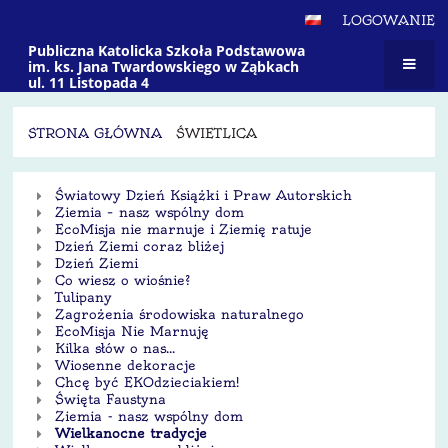
LOGOWANIE
Publiczna Katolicka Szkoła Podstawowa
im. ks. Jana Twardowskiego w Ząbkach
ul. 11 Listopada 4
STRONA GŁÓWNA
ŚWIETLICA
Świetlica
Światowy Dzień Książki i Praw Autorskich
Ziemia – nasz wspólny dom
EcoMisja nie marnuje i Ziemię ratuje
Dzień Ziemi coraz bliżej
Dzień Ziemi
Co wiesz o wiośnie?
Tulipany
Zagrożenia środowiska naturalnego
EcoMisja Nie Marnuję
Kilka słów o nas...
Wiosenne dekoracje
Chcę być EKOdzieciakiem!
Święta Faustyna
Ziemia - nasz wspólny dom
Wielkanocne tradycje