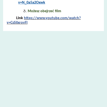
v=N_0a5a2Oxwk
Możesz obejrzeć film
Link
https://www.youtube.com/watch?
v=CsSiIxrovFI