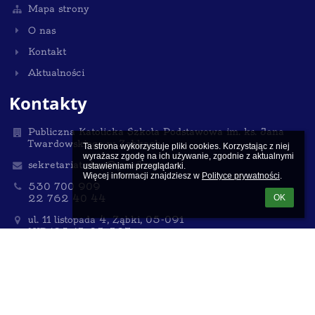
Mapa strony
O nas
Kontakt
Aktualności
Kontakty
Publiczna Katolicka Szkoła Podstawowa im. ks. Jana
Twardowskiego w Ząbkach
Ta strona wykorzystuje pliki cookies. Korzystając z niej 
wyrażasz zgodę na ich używanie, zgodnie z aktualnymi 
sekretariat.pksp@gmail.com
ustawieniami przeglądarki.

Więcej informacji znajdziesz w 
Polityce prywatności
.
530 700 909
22 762 40 44
OK
ul. 11 listopada 4, Ząbki, 05-091
NIP:125-13-23-327
Poland
Sekretariat czynny dla interesantów
we wtorki i środy od 12:00 do 15:00 (w okresie ferii i
wakacji do godz. 14:00) oraz
w czwartki i piątki od 8:00 do 12:00
Spotkania z Dyrektorem szkoły po uprzednim