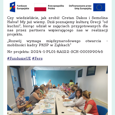
Czy wiedzieliście, jak zrobić Cretan Dakos i Semolina
Halva? My już wiemy. Dziś poznajemy kulturę Grecji "od
kuchni", biorąc udział w zajęciach przygotowanych dla
nas przez partnera wspierającego nas w realizacji
projektu.
„Rozwój wymaga międzynarodowego otwarcia -
mobilności kadry PKSP w Ząbkach”
Nr projektu: 2024-1-PL01-KA122-SCH-000199046
#FunduszeUE
#Fers