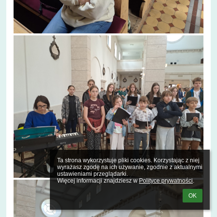
Ta strona wykorzystuje pliki cookies. Korzystając z niej 
wyrażasz zgodę na ich używanie, zgodnie z aktualnymi 
ustawieniami przeglądarki.

Więcej informacji znajdziesz w 
Polityce prywatności
.
OK