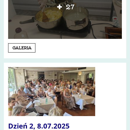
27
Dzień
GALERIA
3,
9.07.2025:
Dzień 2, 8.07.2025