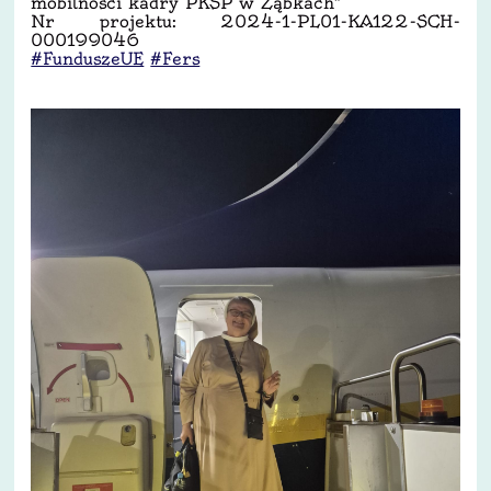
mobilności kadry PKSP w Ząbkach”
Nr projektu: 2024-1-PL01-KA122-SCH-
000199046
#FunduszeUE
#Fers