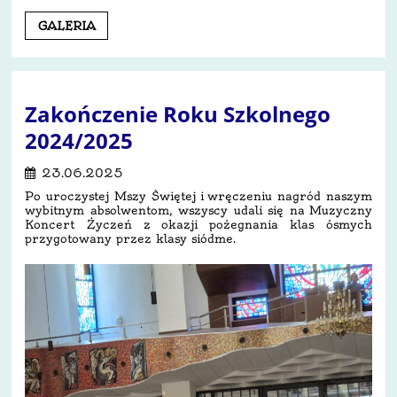
Dzień
GALERIA
1,
7.07.2025:
Zakończenie Roku Szkolnego
2024/2025
23.06.2025
Po uroczystej Mszy Świętej i wręczeniu nagród naszym
wybitnym absolwentom, wszyscy udali się na Muzyczny
Koncert Życzeń z okazji pożegnania klas ósmych
przygotowany przez klasy siódme.