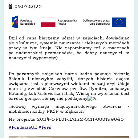
09.07.2025
Dziś
od rana bierzemy udział w zajęciach, dowiadując
się o kulturze, systemie nauczania i ciekawych metodach
pracy w tym kraju. Nie zapominamy też o spacerach
po nadmorskiej promenadzie, bo dobry nauczyciel to
nauczyciel wypoczęty:)
Po porannych zajęciach nasza kadra poznaje historię
Salonik i niezwykłe zabytki, których historia często
związana jest z pierwszymi wiekami naszej ery! Udaje
nam się zwiedzić Cerwiew pw. Św. Dymitra, zobaczyć
Rotundę, Łuk Galeriusza i Białą Wieżę na wybrzeżu. Jest
bardzo gorąco, ale się nie poddajemy
.
„Rozwój wymaga międzynarodowego otwarcia -
mobilności kadry PKSP w Ząbkach”
Nr projektu: 2024-1-PL01-KA122-SCH-000199046
#FunduszeUE
#Fers