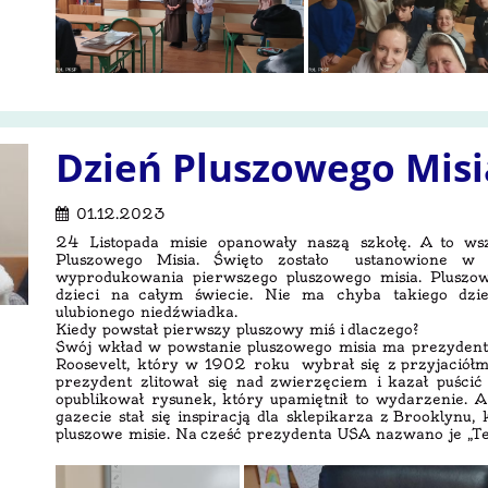
Dzień Pluszowego Misi
01.12.2023
24 Listopada misie opanowały naszą szkołę. A to ws
Pluszowego Misia. Święto zostało ustanowione 
wyprodukowania pierwszego pluszowego misia. Pluszow
dzieci na całym świecie. Nie ma chyba takiego dzie
ulubionego niedźwiadka.
Kiedy powstał pierwszy pluszowy miś i dlaczego?
Swój wkład w powstanie pluszowego misia ma prezyden
Roosevelt, który w 1902 roku wybrał się z przyjaciół
prezydent zlitował się nad zwierzęciem i kazał puścić
opublikował rysunek, który upamiętnił to wydarzenie. 
gazecie stał się inspiracją dla sklepikarza z Brooklynu
pluszowe misie. Na cześć prezydenta USA nazwano je „Te