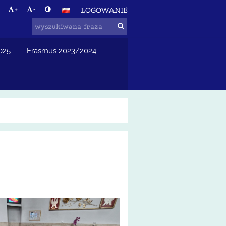
+
-
LOGOWANIE
025
Erasmus 2023/2024