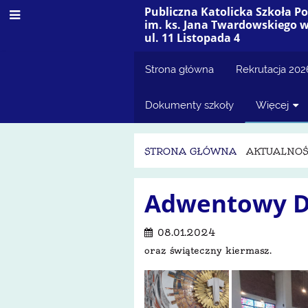
Publiczna Katolicka Szkoła 
im. ks. Jana Twardowskiego 
ul. 11 Listopada 4
Strona główna
Rekrutacja 20
Dokumenty szkoły
Więcej
STRONA GŁÓWNA
AKTUALNOŚ
Aktualności
Adwentowy D
08.01.2024
oraz świąteczny kiermasz.