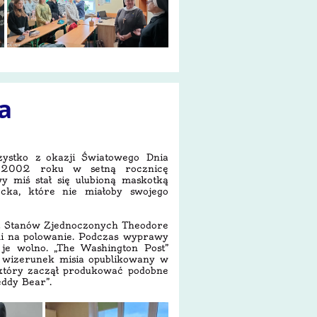
a
zystko z okazji Światowego Dnia
w 2002 roku w setną rocznicę
y miś stał się ulubioną maskotką
cka, które nie miałoby swojego
t Stanów Zjednoczonych Theodore
mi na polowanie. Podczas wyprawy
 je wolno. „The Washington Post”
A wizerunek misia opublikowany w
, który zaczął produkować podobne
ddy Bear”.