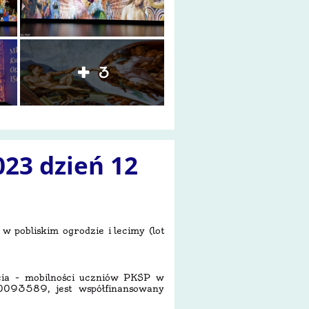
3
023 dzień 12
 w pobliskim ogrodzie i lecimy (lot
ia – mobilności uczniów PKSP w
093589, jest współfinansowany