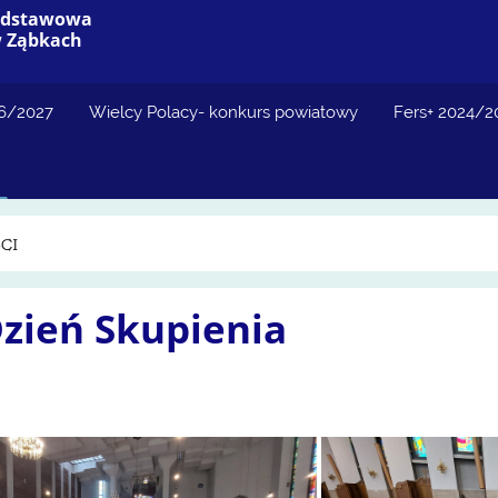
Podstawowa
w Ząbkach
26/2027
Wielcy Polacy- konkurs powiatowy
Fers+ 2024/2
CI
zień Skupienia