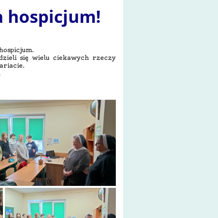
a hospicjum!
z hospicjum.
dzieli się wielu ciekawych rzeczy
riacie.
.