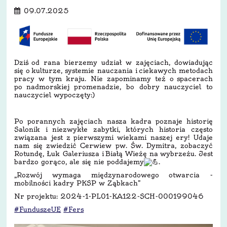
09.07.2025
Dziś
od rana bierzemy udział w zajęciach, dowiadując
się o kulturze, systemie nauczania i ciekawych metodach
pracy w tym kraju. Nie zapominamy też o spacerach
po nadmorskiej promenadzie, bo dobry nauczyciel to
nauczyciel wypoczęty:)
Po porannych zajęciach nasza kadra poznaje historię
Salonik i niezwykłe zabytki, których historia często
związana jest z pierwszymi wiekami naszej ery! Udaje
nam się zwiedzić Cerwiew pw. Św. Dymitra, zobaczyć
Rotundę, Łuk Galeriusza i Białą Wieżę na wybrzeżu. Jest
bardzo gorąco, ale się nie poddajemy
.
„Rozwój wymaga międzynarodowego otwarcia -
mobilności kadry PKSP w Ząbkach”
Nr projektu: 2024-1-PL01-KA122-SCH-000199046
#FunduszeUE
#Fers