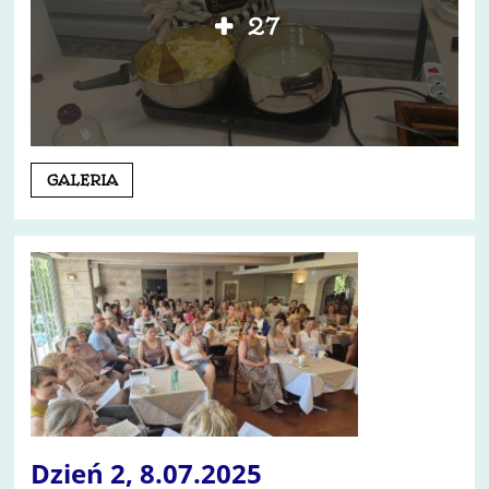
27
Dzień
GALERIA
3,
9.07.2025:
Dzień 2, 8.07.2025