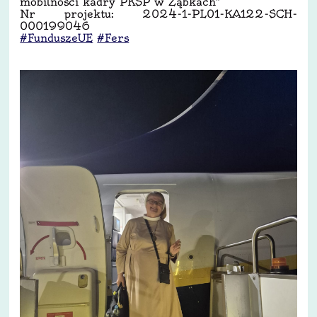
mobilności kadry PKSP w Ząbkach”
Nr projektu: 2024-1-PL01-KA122-SCH-
000199046
#FunduszeUE
#Fers