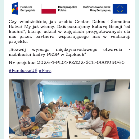
Czy wiedzieliście, jak zrobić Cretan Dakos i Semolina
Halva? My już wiemy. Dziś poznajemy kulturę Grecji "od
kuchni", biorąc udział w zajęciach przygotowanych dla
nas przez partnera wspierającego nas w realizacji
projektu.
„Rozwój wymaga międzynarodowego otwarcia -
mobilności kadry PKSP w Ząbkach”
Nr projektu: 2024-1-PL01-KA122-SCH-000199046
#FunduszeUE
#Fers