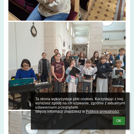
Ta strona wykorzystuje pliki cookies. Korzystając z niej 
wyrażasz zgodę na ich używanie, zgodnie z aktualnymi 
ustawieniami przeglądarki.

Więcej informacji znajdziesz w 
Polityce prywatności
.
OK