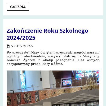
Dzień
GALERIA
1,
7.07.2025:
Zakończenie Roku Szkolnego
2024/2025
23.06.2025
Po uroczystej Mszy Świętej i wręczeniu nagród naszym
wybitnym absolwentom, wszyscy udali się na Muzyczny
Koncert Życzeń z okazji pożegnania klas ósmych
przygotowany przez klasy siódme.