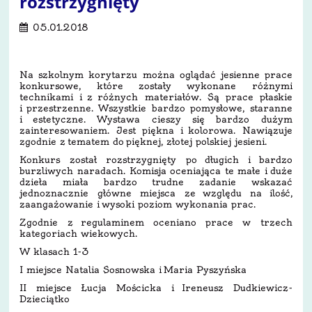
rozstrzygnięty
05.01.2018
Na szkolnym korytarzu można oglądać jesienne prace
konkursowe, które zostały wykonane różnymi
technikami i z różnych materiałów. Są prace płaskie
i przestrzenne. Wszystkie bardzo pomysłowe, staranne
i estetyczne. Wystawa cieszy się bardzo dużym
zainteresowaniem. Jest piękna i kolorowa. Nawiązuje
zgodnie z tematem do pięknej, złotej polskiej jesieni.
Konkurs został rozstrzygnięty po długich i bardzo
burzliwych naradach. Komisja oceniająca te małe i duże
dzieła miała bardzo trudne zadanie wskazać
jednoznacznie główne miejsca ze względu na ilość,
zaangażowanie i wysoki poziom wykonania prac.
Zgodnie z regulaminem oceniano prace w trzech
kategoriach wiekowych.
W klasach 1-3
I miejsce Natalia Sosnowska i Maria Pyszyńska
II miejsce Łucja Mościcka i Ireneusz Dudkiewicz-
Dzieciątko