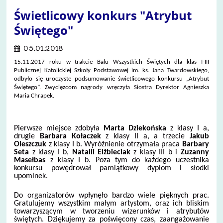
Świetlicowy konkurs "Atrybut
Świętego"
05.01.2018
15.11.2017 roku w trakcie Balu Wszystkich Świętych dla klas I-III
Publicznej Katolickiej Szkoły Podstawowej im. ks. Jana Twardowskiego,
odbyło się uroczyste podsumowanie świetlicowego konkursu „Atrybut
Świętego”. Zwycięzcom nagrody wręczyła Siostra Dyrektor Agnieszka
Maria Chrapek.
Pierwsze miejsce zdobyła
Marta Dziekońska
z klasy I a,
drugie
Barbara Kołaczek
z klasy II a, a trzecie
Jakub
Oleszczuk
z klasy I b. Wyróżnienie otrzymała praca
Barbary
Seta
z klasy I b,
Natalii Elżbieciak
z klasy III b i
Zuzanny
Masełbas
z klasy I b. Poza tym do każdego uczestnika
konkursu powędrował pamiątkowy dyplom i słodki
upominek.
Do organizatorów wpłynęło bardzo wiele pięknych prac.
Gratulujemy wszystkim małym artystom, oraz ich bliskim
towarzyszącym w tworzeniu wizerunków i atrybutów
świętych. Dziękujemy za poświęcony czas, zaangażowanie