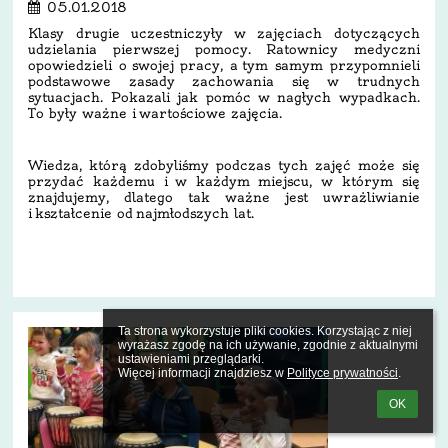
05.01.2018
Klasy drugie uczestniczyły w zajęciach dotyczących
udzielania pierwszej pomocy. Ratownicy medyczni
opowiedzieli o swojej pracy, a tym samym przypomnieli
podstawowe zasady zachowania się w trudnych
sytuacjach. Pokazali jak pomóc w nagłych wypadkach.
To były ważne i wartościowe zajęcia.
Wiedza, którą zdobyliśmy podczas tych zajęć może się
przydać każdemu i w każdym miejscu, w którym się
znajdujemy, dlatego tak ważne jest uwrażliwianie
i kształcenie od najmłodszych lat.
2
Ta strona wykorzystuje pliki cookies. Korzystając z niej 
wyrażasz zgodę na ich używanie, zgodnie z aktualnymi 
ustawieniami przeglądarki.

Więcej informacji znajdziesz w 
Polityce prywatności
.
OK