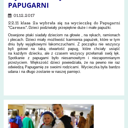
PAPUGARNI
01.12.2017
22.11 klasa 2a wybrała się na wycieczkę do Papugarni
"Carmen".
Dzieci podziwiały przepiękne duże i małe papużki.
Oswojone ptaki siadały dzieciom na głowie , na rękach, ramionach
i plecach. Dzieci miały możliwość karmienia papużek, które w tym
dniu były wyjątkowymi łakomczuchami. Z początku nie wszyscy
byli gotowi na taką otwartość papug, które chciały usiąść
na każdym dziecku, ale z czasem wszyscy przełamali swój lęk.
Spotkanie z papugami było niesamowitym i niezapomnianym
przeżyciem. Większość dzieci powiedziała, że na pewno nie raz
odwiedzą Papugarnię ze swoimi rodzicami. Wycieczka była bardzo
udana i na długo zostanie w naszej pamięci.
11