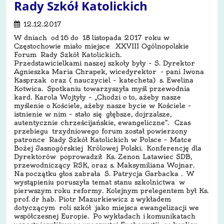
Rady Szkół Katolickich
12.12.2017
W dniach od 16 do 18 listopada 2017 roku w
Częstochowie miało miejsce XXVIII Ogólnopolskie
Forum Rady Szkół Katolickich.
Przedstawicielkami naszej szkoły były – S. Dyrektor
Agnieszka Maria Chrapek, wicedyrektor - pani Iwona
Kasprzak oraz ( nauczyciel – katecheta) s. Ewelina
Kotwica. Spotkaniu towarzyszyła myśl przewodnia
kard. Karola Wojtyły – „Chodzi o to, ażeby nasze
myślenie o Kościele, ażeby nasze bycie w Kościele –
istnienie w nim – stało się głębsze, dojrzalsze,
autentycznie chrześcijańskie, ewangeliczne”. Czas
przebiegu trzydniowego forum został powierzony
patronce Rady Szkół Katolickich w Polsce – Matce
Bożej Jasnogórskiej Królowej Polski. Konferencję dla
Dyrektorów poprowadził Ks. Zenon Latawiec SDB,
przewodniczący RSK, oraz s. Maksymiliana Wojnar.
Na początku głos zabrała S. Patrycja Garbacka . W
wystąpieniu poruszyła temat stanu szkolnictwa w
pierwszym roku reformy. Kolejnym prelegentem był Ks.
prof. dr hab. Piotr Mazurkiewicz z wykładem
dotyczącym roli szkół jako miejsca ewangelizacji we
współczesnej Europie. Po wykładach i komunikatach