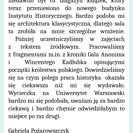
niedawno był tu magazyn książek, który
teraz przeniesiono do nowego budynku
Instytutu Historycznego. Bardzo podoba mi
się architektura klasycystyczna, dlatego sala
ta zrobiła na mnie szczególne wrażenie.
Później uczestniczyliśmy w zajęciach
z tekstem źródłowym. Pracowaliśmy
z fragmentami m.in. z kroniki Gala Anonima
i Wincentego Kadłubka opisującymi
początki królestwa polskiego. Dowiedzieliśmy
się na czym polega praca historyka- okazała
się ciekawsza niż mi się wydawało.
Wycieczka na Uniwersytet Warszawski
bardzo mi się podobała, uważam ją za bardzo
ciekawą i bardzo chętnie odwiedziłabym to
miejsce po raz drugi.
G
abriela Pożarowszczyk