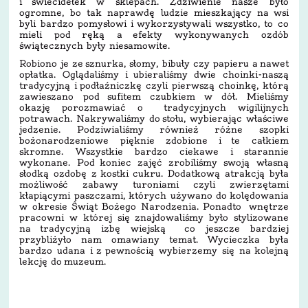
i świecidełek w sklepach. Zdziwienie nasze było
ogromne, bo tak naprawdę ludzie mieszkający na wsi
byli bardzo pomysłowi i wykorzystywali wszystko, to co
mieli pod ręką a efekty wykonywanych ozdób
świątecznych były niesamowite.
Robiono je ze sznurka, słomy, bibuły czy papieru a nawet
opłatka. Oglądaliśmy i ubieraliśmy dwie choinki-naszą
tradycyjną i podłaźniczkę czyli pierwszą choinkę, którą
zawieszano pod sufitem czubkiem w dół. Mieliśmy
okazję porozmawiać o tradycyjnych wigilijnych
potrawach. Nakrywaliśmy do stołu, wybierając właściwe
jedzenie. Podziwialiśmy również różne szopki
bożonarodzeniowe pięknie zdobione i te całkiem
skromne. Wszystkie bardzo ciekawe i starannie
wykonane. Pod koniec zajęć zrobiliśmy swoją własną
słodką ozdobę z kostki cukru. Dodatkową atrakcją była
możliwość zabawy turoniami czyli zwierzętami
kłapiącymi paszczami, których używano do kolędowania
w okresie Świąt Bożego Narodzenia. Ponadto wnętrze
pracowni w której się znajdowaliśmy było stylizowane
na tradycyjną izbę wiejską co jeszcze bardziej
przybliżyło nam omawiany temat. Wycieczka była
bardzo udana i z pewnością wybierzemy się na kolejną
lekcję do muzeum.
2