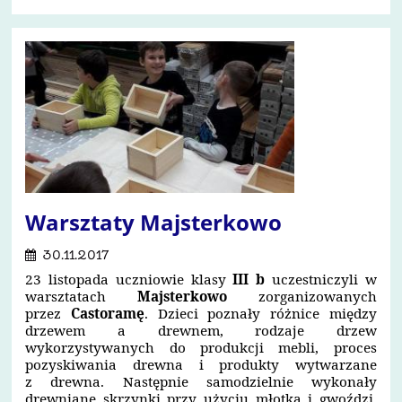
Warsztaty Majsterkowo
30.11.2017
23 listopada uczniowie klasy
II
I b
uczestniczyli w
warsztatach
Majsterkowo
zorganizowanych
przez
Castoramę
. Dzieci poznały różnice między
drzewem a drewnem, rodzaje drzew
wykorzystywanych do produkcji mebli, proces
pozyskiwania drewna i produkty wytwarzane
z drewna. Następnie samodzielnie wykonały
drewniane skrzynki przy użyciu młotka i gwoździ.