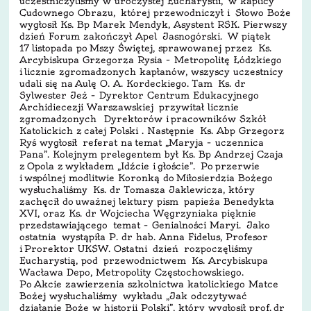
uczestniczyliśmy w uroczystej Eucharystii, w kaplicy
Cudownego Obrazu, której przewodniczył i Słowo Boże
wygłosił Ks. Bp Marek Mendyk, Asystent RSK. Pierwszy
dzień Forum zakończył Apel Jasnogórski. W piątek
17 listopada po Mszy Świętej, sprawowanej przez Ks.
Arcybiskupa Grzegorza Rysia – Metropolitę Łódzkiego
i licznie zgromadzonych kapłanów, wszyscy uczestnicy
udali się na Aulę O. A. Kordeckiego. Tam Ks. dr
Sylwester Jeż – Dyrektor Centrum Edukacyjnego
Archidiecezji Warszawskiej przywitał licznie
zgromadzonych Dyrektorów i pracowników Szkół
Katolickich z całej Polski . Następnie Ks. Abp Grzegorz
Ryś wygłosił referat na temat „Maryja – uczennica
Pana”. Kolejnym prelegentem był Ks. Bp Andrzej Czaja
z Opola z wykładem „Idźcie i głoście”. Po przerwie
i wspólnej modlitwie Koronką do Miłosierdzia Bożego
wysłuchaliśmy Ks. dr Tomasza Jaklewicza, który
zachęcił do uważnej lektury pism papieża Benedykta
XVI, oraz Ks. dr Wojciecha Węgrzyniaka pięknie
przedstawiającego temat – Genialności Maryi. Jako
ostatnia wystąpiła P. dr hab. Anna Fidelus, Profesor
i Prorektor UKSW. Ostatni dzień rozpoczęliśmy
Eucharystią, pod przewodnictwem Ks. Arcybiskupa
Wacława Depo, Metropolity Częstochowskiego.
Po Akcie zawierzenia szkolnictwa katolickiego Matce
Bożej wysłuchaliśmy wykładu „Jak odczytywać
działanie Boże w historii Polski”, który wygłosił prof. dr