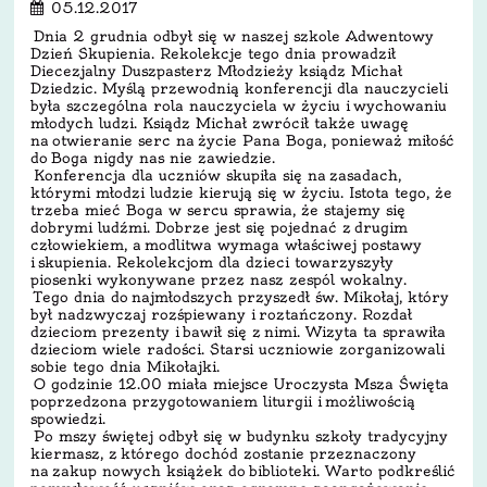
05.12.2017
Dnia 2 grudnia odbył się w naszej szkole Adwentowy
Dzień Skupienia. Rekolekcje tego dnia prowadził
Diecezjalny Duszpasterz Młodzieży ksiądz Michał
Dziedzic. Myślą przewodnią konferencji dla nauczycieli
była szczególna rola nauczyciela w życiu i wychowaniu
młodych ludzi. Ksiądz Michał zwrócił także uwagę
na otwieranie serc na życie Pana Boga, ponieważ miłość
do Boga nigdy nas nie zawiedzie.
Konferencja dla uczniów skupiła się na zasadach,
którymi młodzi ludzie kierują się w życiu. Istota tego, że
trzeba mieć Boga w sercu sprawia, że stajemy się
dobrymi ludźmi. Dobrze jest się pojednać z drugim
człowiekiem, a modlitwa wymaga właściwej postawy
i skupienia. Rekolekcjom dla dzieci towarzyszyły
piosenki wykonywane przez nasz zespól wokalny.
Tego dnia do najmłodszych przyszedł św. Mikołaj, który
był nadzwyczaj rozśpiewany i roztańczony. Rozdał
dzieciom prezenty i bawił się z nimi. Wizyta ta sprawiła
dzieciom wiele radości. Starsi uczniowie zorganizowali
sobie tego dnia Mikołajki.
O godzinie 12.00 miała miejsce Uroczysta Msza Święta
poprzedzona przygotowaniem liturgii i możliwością
spowiedzi.
Po mszy świętej odbył się w budynku szkoły tradycyjny
kiermasz, z którego dochód zostanie przeznaczony
na zakup nowych książek do biblioteki. Warto podkreślić