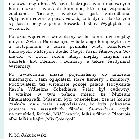
i znowu trzy okna. W całej Łodzi jest wiele cudownych
kamieniczek i wielkich kamienic, które są wspaniale
zdobione. Niestety, większość jest zaniedbana.
Oglądałem również pasaż róż. Są to budynki, do których
są ściśle przyczepione kawałki luster. Wyglądało to
wspaniale.
Podczas wędrówki widzieliśmy wiele pomników, między
innymi, Artura Rubinsztajna — łódzkiego kompozytora —
z fortepianem, a także pomniki wielu bohaterów
filmowych, o których Studio Małyh Form Filmowych Se-
ma-for w Łodzi robiła filmy, między innymi: miś
Uszatek, kot Filemon i Bonifacy, a także Ferdynand
Wspaniały.
Po zwiedzaniu miasta pojechaliśmy do muzeum
kinematyki i tam oglądałem stare kamery i monitory.
Podziwiałem też wspaniałe pokoje pałacu fabrykanta
Karola Wilhelma Scheiblera. Pałac był cudowny.
I właśnie w tym pałacu mieści się Muzeum
Kinematografii. Muzeum było przepiękne, zaś na końcu
czekała mnie mała niespodzianka, bo były pokazane
postacie ze wszystkich filmów Se-ma-foru, czyli,
na przykład, Reksio, Miś Uszatek, lalki z filmu o Plastusiu
albo lalki z bajki „Miś Colargol”.
K. M. Jakubowski