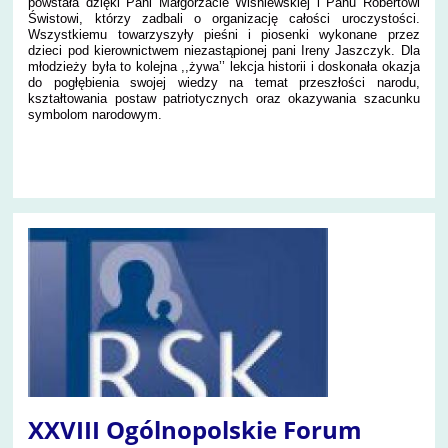
powstała dzięki Pani Małgorzacie Wiśniewskiej i Panu Robertowi
Świstowi, którzy zadbali o organizację całości uroczystości.
Wszystkiemu towarzyszyły pieśni i piosenki wykonane przez
dzieci pod kierownictwem niezastąpionej pani Ireny Jaszczyk. Dla
młodzieży była to kolejna ,,żywa’’ lekcja historii i doskonała okazja
do pogłębienia swojej wiedzy na temat przeszłości narodu,
kształtowania postaw patriotycznych oraz okazywania szacunku
symbolom narodowym.
27
XXVIII Ogólnopolskie Forum