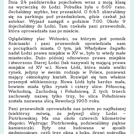
Dnia 24 października pojechałem wraz z moją klasą
na wycieczkę do Łodzi. Pobudka była o 6:00 rano.
Jechaliśmy szybko, bez przeszkód. O 6:45 zbieraliśmy
się na parkingu pod przedszkolem, gdzie czekał już
autokar. Wyjazd nastąpił o godzinie 7:00. Około 9
dojechaliśmy do Łodzi. Tam czekała pani przewodnik,
która oprowadzała nas po mieście.
Oglądaliśmy plac Wolności, na którym jest pomnik
Kościuszki i pani przewodnik opowiedziała nam
o początkach miasta. O tym, jak Władysław Jagiełło
nadał Łodzi prawa miejskie w XV w., było to wtedy małe
miasteczko. Dużo później odnowiono prawa miejskie
i stworzono Starej Łodzi (tak nazywali tę mającą prawa
miejskie od XV w.). Nowa Łódź, która miała wielki
rynek, jedyny w swoim rodzaju w Polsce, ponieważ
mający ośmiokątny kształt. Rozwijał się tam właśnie
przemysł włókienniczy. Nowa Łódź była bardzo mała,
bowiem miała tylko rynek i cztery ulice: Północną,
Wschodnią, Zachodnią i Południową. Z tych trzech
zachowały nazwę tylko trzy, bo ulica Południowa
została nazwana ulicą Rewolucji 1905 roku.
Pani przewodnik oprowadziła nas potem po najdłuższej
(niektórzy mówią, że jedynej) ulicy Łodzi —
Piotrkowskiej. Ma ona około czterech kilometrów
długości. Wędrując Piotrkowską, podziwialiśmy piękne
kamieniczki. Były one budowane w sposób
siedmioosiowy, czyli trzy okna z boku, drzwi pośrodku