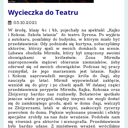
Wycieczka do Teatru
05.10.2021
W środę, klasy 4c i 4b, pojechały na spektakl ,,Kajko
i Kokosz. Szkoła latania" do teatru Syrena. Po wyjściu
z autokaru, poszliśmy do budynku, w którym miało być
przedstawienie. Gdy podniosła się kurtyna, zobaczyliśmy
aktorów, którzy spali w swoich domkach na scenie.
Lubawa obudziła Mirmiła, który był zmęczony swoimi
obowiązkami w królestwie. Żona Mirmiła
zaproponowała mężowi obieranie ziemniaków, żeby
oderwał się od swoich obowiązków. Podczas tej pracy
rozmyślał, że jego marzeniem jest latanie. Kajko
i Kokosz zaprowadzili swojego króla do Jagi, aby
nauczyła go latać. Mirmił wypowiedział zaklęcie,
wzniósł się do góry i po chwili spadł. W dalszej części
przedstawienia perypetie Mirmiła, Kajka, Kokosza oraz
Zbójcerzy bardzo nas rozbawiły. Bohaterów spotkało
jeszcze wiele przygód, między innymi: nie mogli dostać
się do zamkniętego grodu, spali w domu Jagi, walczyli
ze Zbójcerzami, latali w skrzyni, zaskoczyli rycerzy
powrotem do domu. Pięknie wykonane piosenki i efekty
specjalne zrobiły na nas duże wrażenie. Podobała nam
się również gra aktorów i scenografia. Przedstawienie
było bardzo udane. Z mnóstwem wrażeń wróciliśmy