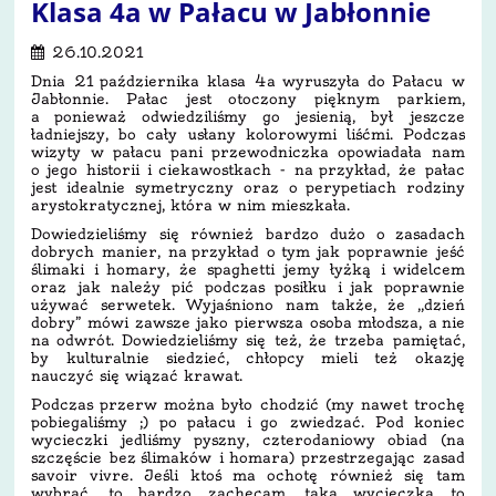
Klasa 4a w Pałacu w Jabłonnie
26.10.2021
Dnia 21 października klasa 4a wyruszyła do Pałacu w
Jabłonnie. Pałac jest otoczony pięknym parkiem,
a ponieważ odwiedziliśmy go jesienią, był jeszcze
ładniejszy, bo cały usłany kolorowymi liśćmi. Podczas
wizyty w pałacu pani przewodniczka opowiadała nam
o jego historii i ciekawostkach - na przykład, że pałac
jest idealnie symetryczny oraz o perypetiach rodziny
arystokratycznej, która w nim mieszkała.
Dowiedzieliśmy się również bardzo dużo o zasadach
dobrych manier, na przykład o tym jak poprawnie jeść
ślimaki i homary, że spaghetti jemy łyżką i widelcem
oraz jak należy pić podczas posiłku i jak poprawnie
używać serwetek. Wyjaśniono nam także, że ,,dzień
dobry” mówi zawsze jako pierwsza osoba młodsza, a nie
na odwrót. Dowiedzieliśmy się też, że trzeba pamiętać,
by kulturalnie siedzieć, chłopcy mieli też okazję
nauczyć się wiązać krawat.
Podczas przerw można było chodzić (my nawet trochę
pobiegaliśmy ;) po pałacu i go zwiedzać. Pod koniec
wycieczki jedliśmy pyszny, czterodaniowy obiad (na
szczęście bez ślimaków i homara) przestrzegając zasad
savoir vivre. Jeśli ktoś ma ochotę również się tam
wybrać, to bardzo zachęcam, taka wycieczka to