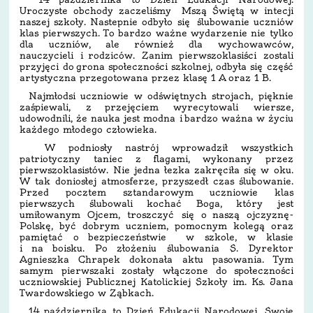
Uroczyste obchody zaczeliśmy Mszą Świętą w intecji
naszej szkoły. Nastepnie odbyło się ślubowanie uczniów
klas pierwszych. To bardzo ważne wydarzenie nie tylko
dla uczniów, ale również dla wychowawców,
nauczycieli i rodziców. Zanim pierwszoklasiści zostali
przyjęci do grona społeczności szkolnej, odbyła się część
artystyczna przegotowana przez klasę 1 A oraz 1 B.
Najmłodsi uczniowie w odświętnych strojach, pięknie
zaśpiewali, z przejęciem wyrecytowali wiersze,
udowodnili, że nauka jest modna i bardzo ważna w życiu
każdego młodego człowieka.
W podniosły nastrój wprowadził wszystkich
patriotyczny taniec z flagami, wykonany przez
pierwszoklasistów. Nie jedna łezka zakręciła się w oku.
W tak doniosłej atmosferze, przyszedł czas ślubowanie.
Przed pocztem sztandarowym uczniowie klas
pierwszych ślubowali kochać Boga, który jest
umiłowanym Ojcem, troszczyć się o naszą ojczyznę-
Polskę, być dobrym uczniem, pomocnym kolegą oraz
pamiętać o bezpieczeństwie w szkole, w klasie
i na boisku. Po złożeniu ślubowania S. Dyrektor
Agnieszka Chrapek dokonała aktu pasowania. Tym
samym pierwszaki zostały włączone do społeczności
uczniowskiej Publicznej Katolickiej Szkoły im. Ks. Jana
Twardowskiego w Ząbkach.
14 października to Dzień Edukacji Narodowej. Swoje