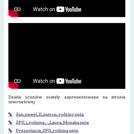
Dzieła uczniów zostały zaprezentowane na stronie
internetowej
Jan_pawel_II_patron_rodziny.pptx
JPII_i_rodzina_-_Laura_Monska.pptx
Prezentacja_JPII_rodzina.pptx