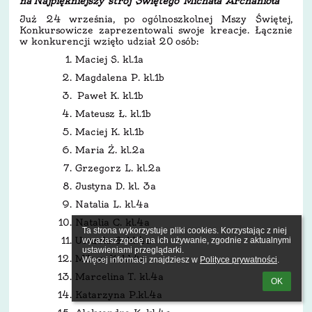
na Najpiękniejszy strój Świętego Michała Archanioła
Już 24 września, po ogólnoszkolnej Mszy Świętej,
Konkursowicze zaprezentowali swoje kreacje. Łącznie
w konkurencji wzięło udział 20 osób:
Maciej S. kl.1a
Magdalena P. kl.1b
Paweł K. kl.1b
Mateusz Ł. kl.1b
Maciej K. kl.1b
Maria Ż. kl.2a
Grzegorz L. kl.2a
Justyna D. kl. 3a
Natalia L. kl.4a
Natalia C. kl.4a
Ta strona wykorzystuje pliki cookies. Korzystając z niej 
Urszula S. kl.4a
wyrażasz zgodę na ich używanie, zgodnie z aktualnymi 
ustawieniami przeglądarki.

Miłosz K. kl.4a
Więcej informacji znajdziesz w 
Polityce prywatności
.
Marcelina T. kl.4a
OK
Katarzyna P.kl.4a