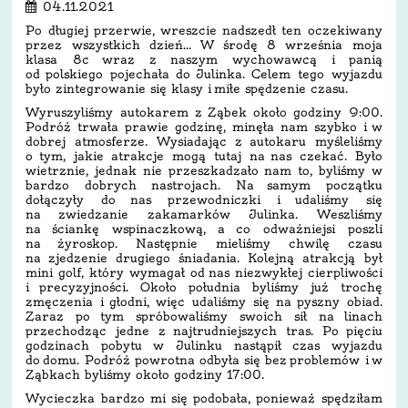
04.11.2021
Po długiej przerwie, wreszcie nadszedł ten oczekiwany
przez wszystkich dzień... W środę 8 września moja
klasa 8c wraz z naszym wychowawcą i panią
od polskiego pojechała do Julinka. Celem tego wyjazdu
było zintegrowanie się klasy i miłe spędzenie czasu.
Wyruszyliśmy autokarem z Ząbek około godziny 9:00.
Podróż trwała prawie godzinę, minęła nam szybko i w
dobrej atmosferze. Wysiadając z autokaru myśleliśmy
o tym, jakie atrakcje mogą tutaj na nas czekać. Było
wietrznie, jednak nie przeszkadzało nam to, byliśmy w
bardzo dobrych nastrojach. Na samym początku
dołączyły do nas przewodniczki i udaliśmy się
na zwiedzanie zakamarków Julinka. Weszliśmy
na ściankę wspinaczkową, a co odważniejsi poszli
na żyroskop. Następnie mieliśmy chwilę czasu
na zjedzenie drugiego śniadania. Kolejną atrakcją był
mini golf, który wymagał od nas niezwykłej cierpliwości
i precyzyjności. Około południa byliśmy już trochę
zmęczenia i głodni, więc udaliśmy się na pyszny obiad.
Zaraz po tym spróbowaliśmy swoich sił na linach
przechodząc jedne z najtrudniejszych tras. Po pięciu
godzinach pobytu w Julinku nastąpił czas wyjazdu
do domu. Podróż powrotna odbyła się bez problemów i w
Ząbkach byliśmy około godziny 17:00.
Wycieczka bardzo mi się podobała, ponieważ spędziłam