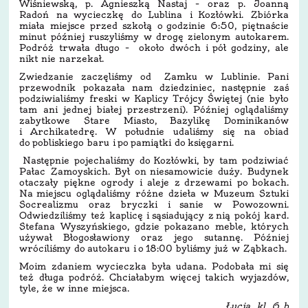
Wiśniewską, p. Agnieszką Nastaj – oraz p. Joanną
Radoń na wycieczkę do Lublina i Kozłówki. Zbiórka
miała miejsce przed szkołą o godzinie 6:50, piętnaście
minut później ruszyliśmy w drogę zielonym autokarem.
Podróż trwała długo – około dwóch i pół godziny, ale
nikt nie narzekał.
Zwiedzanie zaczęliśmy od Zamku w Lublinie. Pani
przewodnik pokazała nam dziedziniec, następnie zaś
podziwialiśmy freski w Kaplicy Trójcy Świętej (nie było
tam ani jednej białej przestrzeni). Później oglądaliśmy
zabytkowe Stare Miasto, Bazylikę Dominikanów
i Archikatedrę. W południe udaliśmy się na obiad
do pobliskiego baru i po pamiątki do księgarni.
Następnie pojechaliśmy do Kozłówki, by tam podziwiać
Pałac Zamoyskich. Był on niesamowicie duży. Budynek
otaczały piękne ogrody i aleje z drzewami po bokach.
Na miejscu oglądaliśmy różne dzieła w Muzeum Sztuki
Socrealizmu oraz bryczki i sanie w Powozowni.
Odwiedziliśmy też kaplicę i sąsiadujący z nią pokój kard.
Stefana Wyszyńskiego, gdzie pokazano meble, których
używał Błogosławiony oraz jego sutannę. Później
wróciliśmy do autokaru i o 18:00 byliśmy już w Ząbkach.
Moim zdaniem wycieczka była udana. Podobała mi się
też długa podróż. Chciałabym więcej takich wyjazdów,
tyle, że w inne miejsca.
Łucja, kl. 6 b