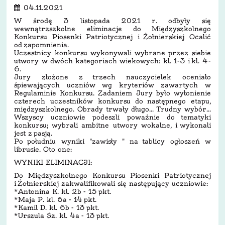
04.11.2021
W środę 3 listopada 2021 r. odbyły się
wewnątrzszkolne eliminacje do Międzyszkolnego
Konkursu Piosenki Patriotycznej i Żołnierskiej Ocalić
od zapomnienia.
Uczestnicy konkursu wykonywali wybrane przez siebie
utwory w dwóch kategoriach wiekowych: kl. 1-3 i kl. 4-
6.
Jury złożone z trzech nauczycielek oceniało
śpiewających uczniów wg kryteriów zawartych w
Regulaminie Konkursu. Zadaniem Jury było wyłonienie
czterech uczestników konkursu do następnego etapu,
międzyszkolnego. Obrady trwały długo... Trudny wybór...
Wszyscy uczniowie podeszli poważnie do tematyki
konkursu; wybrali ambitne utwory wokalne, i wykonali
jest z pasją.
Po południu wyniki "zawisły " na tablicy ogłoszeń w
librusie. Oto one:
WYNIKI ELIMINACJI:
Do Międzyszkolnego Konkursu Piosenki Patriotycznej
i Żołnierskiej zakwalifikowali się następujący uczniowie:
*Antonina K. kl. 2b - 15 pkt.
*Maja P. kl. 6a - 14 pkt.
*Kamil D. kl. 6b - 13 pkt.
*Urszula Sz. kl. 4a - 13 pkt.