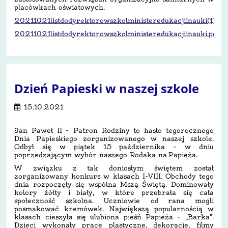
placówkach oświatowych.
20211021listdodyrektorowszkolministeredukacjiinauki(1).do
20211021listdodyrektorowszkolministeredukacjiinauki.pdf
Dzień Papieski w naszej szkole
15.10.2021
Jan Paweł II – Patron Rodziny to hasło tegorocznego
Dnia Papieskiego zorganizowanego w naszej szkole.
Odbył się w piątek 15 października – w dniu
poprzedzającym wybór naszego Rodaka na Papieża.
W związku z tak doniosłym świętem został
zorganizowany konkurs w klasach I-VIII. Obchody tego
dnia rozpoczęły się wspólna Mszą Świętą. Dominowały
kolory żółty i biały, w które przebrała się cała
społeczność szkolna. Uczniowie od rana mogli
posmakować kremówek. Największą popularnością w
klasach cieszyła się ulubiona pieśń Papieża – „Barka”.
Dzieci wykonały prace plastyczne, dekoracje, filmy