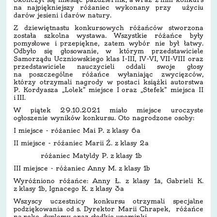
na najpiękniejszy różaniec wykonany przy użyciu
darów jesieni i darów natury.
Z dziewiętnastu konkursowych różańców stworzona
została szkolna wystawa. Wszystkie różańce były
pomysłowe i przepiękne, zatem wybór nie był łatwy.
Odbyło się głosowanie, w którym przedstawiciele
Samorządu Uczniowskiego klas I-III, IV-VI, VII-VIII oraz
przedstawiciele nauczycieli oddali swoje głosy
na poszczególne różańce wyłaniając zwycięzców,
którzy otrzymali nagrody w postaci książki autorstwa
P. Kordyasza „Lolek” miejsce I oraz „Stefek” miejsca II
i III.
W piątek 29.10.2021 miało miejsce uroczyste
ogłoszenie wyników konkursu. Oto nagrodzone osoby:
I miejsce - różaniec Mai P. z klasy 6a
II miejsce - różaniec Marii Ż. z klasy 2a
różaniec Matyldy P. z klasy 1b
III miejsce - różaniec Anny M. z klasy 1b
Wyróżniono różańce: Anny Ł. z klasy 1a, Gabrieli K.
z klasy 1b, Ignacego K. z klasy 3a
Wszyscy uczestnicy konkursu otrzymali specjalne
podziękowania od s. Dyrektor Marii Chrapek, różańce
na rękę, dyplomy oraz słodkie upominki.