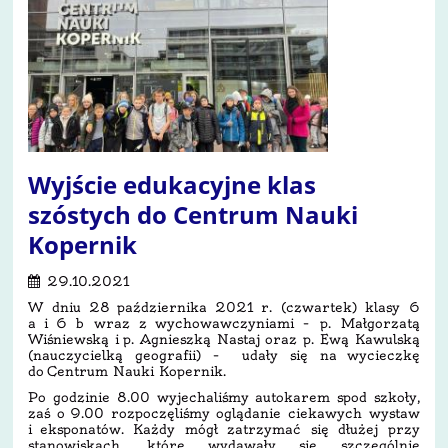
Wyjście edukacyjne klas
szóstych do Centrum Nauki
Kopernik
29.10.2021
W dniu 28 października 2021 r. (czwartek) klasy 6
a i 6 b wraz z wychowawczyniami – p. Małgorzatą
Wiśniewską i p. Agnieszką Nastaj oraz p. Ewą Kawulską
(nauczycielką geografii) – udały się na wycieczkę
do Centrum Nauki Kopernik.
Po godzinie 8.00 wyjechaliśmy autokarem spod szkoły,
zaś o 9.00 rozpoczęliśmy oglądanie ciekawych wystaw
i eksponatów. Każdy mógł zatrzymać się dłużej przy
stanowiskach, które wydawały się szczególnie