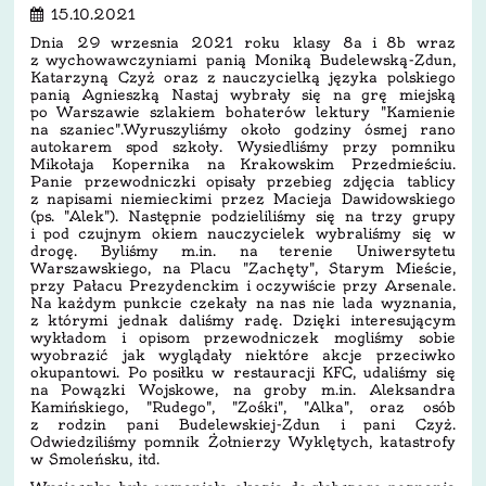
15.10.2021
Dnia 29 wrzesnia 2021 roku klasy 8a i 8b wraz
z wychowawczyniami panią Moniką Budelewską-Zdun,
Katarzyną Czyż oraz z nauczycielką języka polskiego
panią Agnieszką Nastaj wybrały się na grę miejską
po Warszawie szlakiem bohaterów lektury "Kamienie
na szaniec".Wyruszyliśmy około godziny ósmej rano
autokarem spod szkoły. Wysiedliśmy przy pomniku
Mikołaja Kopernika na Krakowskim Przedmieściu.
Panie przewodniczki opisały przebieg zdjęcia tablicy
z napisami niemieckimi przez Macieja Dawidowskiego
(ps. "Alek"). Następnie podzieliliśmy się na trzy grupy
i pod czujnym okiem nauczycielek wybraliśmy się w
drogę. Byliśmy m.in. na terenie Uniwersytetu
Warszawskiego, na Placu "Zachęty", Starym Mieście,
przy Pałacu Prezydenckim i oczywiście przy Arsenale.
Na każdym punkcie czekały na nas nie lada wyznania,
z którymi jednak daliśmy radę. Dzięki interesującym
wykładom i opisom przewodniczek mogliśmy sobie
wyobrazić jak wyglądały niektóre akcje przeciwko
okupantowi. Po posiłku w restauracji KFC, udaliśmy się
na Powązki Wojskowe, na groby m.in. Aleksandra
Kamińskiego, "Rudego", "Zośki", "Alka", oraz osób
z rodzin pani Budelewskiej-Zdun i pani Czyż.
Odwiedziliśmy pomnik Żołnierzy Wyklętych, katastrofy
w Smoleńsku, itd.