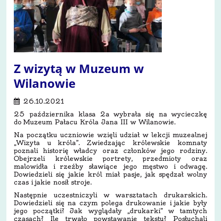
Z wizytą w Muzeum w
Wilanowie
26.10.2021
25 października klasa 2a wybrała się na wycieczkę
do Muzeum Pałacu Króla Jana III w Wilanowie.
Na początku uczniowie wzięli udział w lekcji muzealnej
„Wizyta u króla”. Zwiedzając królewskie komnaty
poznali historię władcy oraz członków jego rodziny.
Obejrzeli królewskie portrety, przedmioty oraz
malowidła i rzeźby sławiące jego męstwo i odwagę.
Dowiedzieli się jakie król miał pasje, jak spędzał wolny
czas i jakie nosił stroje.
Następnie uczestniczyli w warsztatach drukarskich.
Dowiedzieli się
na czym polega drukowanie i jakie były
jego początki? Jak wyglądały „drukarki” w tamtych
czasach? Ile trwało powstawanie tekstu? Posłuchali