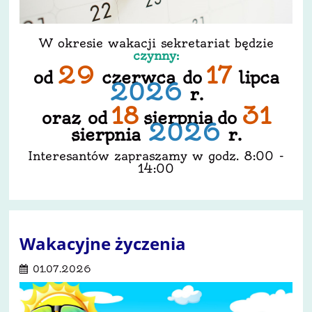
W okresie wakacji sekretariat będzie
czynny:
29
17
od
czerwca do
lipca
2026
r.
18
31
oraz od
sierpnia do
2026
sierpnia
r.
Interesantów zapraszamy w godz. 8:00 -
14:00
Wakacyjne życzenia
01.07.2026