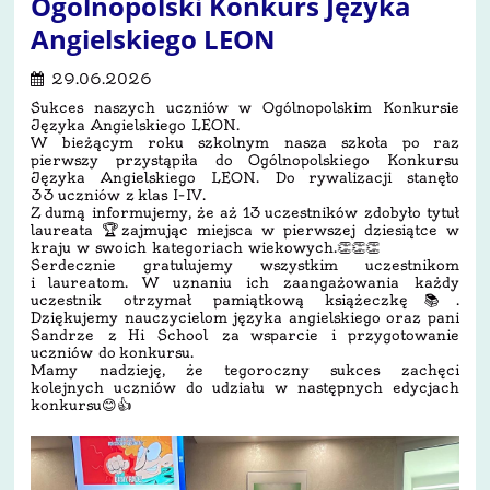
Ogólnopolski Konkurs Języka
Angielskiego LEON
29.06.2026
Sukces naszych uczniów w Ogólnopolskim Konkursie
Języka Angielskiego LEON.
W bieżącym roku szkolnym nasza szkoła po raz
pierwszy przystąpiła do Ogólnopolskiego Konkursu
Języka Angielskiego LEON. Do rywalizacji stanęło
33 uczniów z klas I–IV.
Z dumą informujemy, że aż 13 uczestników zdobyło tytuł
laureata 🏆zajmując miejsca w pierwszej dziesiątce w
kraju w swoich kategoriach wiekowych.👏👏👏
Serdecznie gratulujemy wszystkim uczestnikom
i laureatom. W uznaniu ich zaangażowania każdy
uczestnik otrzymał pamiątkową książeczkę📚.
Dziękujemy nauczycielom języka angielskiego oraz pani
Sandrze z Hi School za wsparcie i przygotowanie
uczniów do konkursu.
Mamy nadzieję, że tegoroczny sukces zachęci
kolejnych uczniów do udziału w następnych edycjach
konkursu😊👍