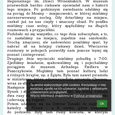
Regionalnego im. Dzieci Wrzesińskich. W muzeum
przewodnik bardzo ciekawie opowiadał nam o historii
tego miejsca. Po godzinnym zwiedzaniu udaliśmy się
na pociąg do Mosiny - miejscowości, w której mieliśmy
zarezerwowany nocleg. Gdy dotarliśmy na miejsce,
czekał już na nas ciepły i smaczny obiad. Po posiłku
mieliśmy czas wolny, który spędziliśmy na długich
rozmowach z przyjaciółmi.
Podobało mi się wszystko, co tego dnia zobaczyłam, a to,
co zastaliśmy na miejscu, zupełnie nas oszołomiło.
Trochę zmęczeni, ale zadowoleni poszliśmy spać, by
nabrać sił na kolejny ciekawy dzień. Wieczorne
rozmowy w pokojach pozwoliły nam jeszcze lepiej się
poznać i zintegrować.
Drugiego dnia wycieczki mieliśmy pobudkę o 7:00.
Zjedliśmy śniadanie, spakowaliśmy się i pojechaliśmy
pociągiem do muzeum Arkadego Fiedlera w
Puszczykowie. Mogliśmy tam poznać kulturę ludzi
z różnych krajów, np. z Egiptu. Była tam nawet piramida
w miniaturze, która odzwierciedlała piramidę Cheopsa,
wraz ze sfinksem.
Ta strona wykorzystuje pliki cookies. Korzystając z niej 
Następnie pojechaliśmy do Poznania zobaczyć Stary
wyrażasz zgodę na ich używanie, zgodnie z aktualnymi 
Rynek i słynne poznańskie koziołki. Na wieży ratusza
ustawieniami przeglądarki.

dwa razy dziennie - o 12:00 i 15:00 wychodzą koziołki
Więcej informacji znajdziesz w 
Polityce prywatności
.
i zderzają się rogami.
Potem udaliśmy się na Ostrów Tumski do najstarszej
OK
katedry w Polsce - z X wieku, gdzie zeszliśmy
do podziemi. Były tam ruiny kościoła, w którym