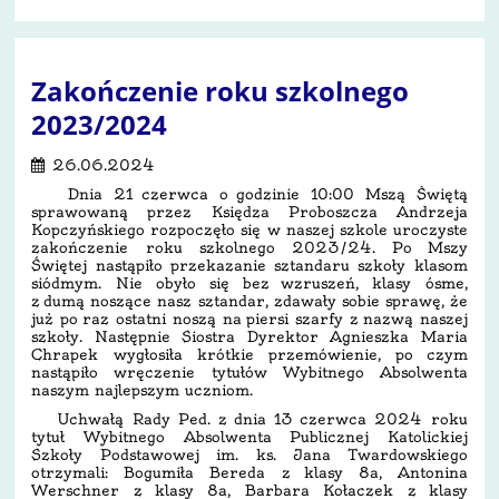
Zakończenie roku szkolnego
2023/2024
26.06.2024
Dnia 21 czerwca o godzinie 10:00 Mszą Świętą
sprawowaną przez Księdza Proboszcza Andrzeja
Kopczyńskiego rozpoczęło się w naszej szkole uroczyste
zakończenie roku szkolnego 2023/24. Po Mszy
Świętej nastąpiło przekazanie sztandaru szkoły klasom
siódmym. Nie obyło się bez wzruszeń, klasy ósme,
z dumą noszące nasz sztandar, zdawały sobie sprawę, że
już po raz ostatni noszą na piersi szarfy z nazwą naszej
szkoły. Następnie Siostra Dyrektor Agnieszka Maria
Chrapek wygłosiła krótkie przemówienie, po czym
nastąpiło wręczenie tytułów Wybitnego Absolwenta
naszym najlepszym uczniom.
Uchwałą Rady Ped. z dnia 13 czerwca 2024 roku
tytuł Wybitnego Absolwenta Publicznej Katolickiej
Szkoły Podstawowej im. ks. Jana Twardowskiego
otrzymali: Bogumiła Bereda z klasy 8a, Antonina
Werschner z klasy 8a, Barbara Kołaczek z klasy