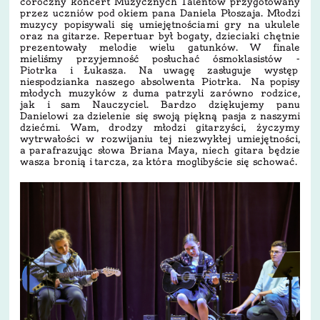
coroczny koncert Muzycznych Talentów przygotowany
przez uczniów pod okiem pana Daniela Płoszaja. Młodzi
muzycy popisywali się umiejętnościami gry na ukulele
oraz na gitarze. Repertuar był bogaty, dzieciaki chętnie
prezentowały melodie wielu gatunków. W finale
mieliśmy przyjemność posłuchać ósmoklasistów -
Piotrka i Łukasza. Na uwagę zasługuje występ
niespodzianka naszego absolwenta Piotrka. Na popisy
młodych muzyków z duma patrzyli zarówno rodzice,
jak i sam Nauczyciel. Bardzo dziękujemy panu
Danielowi za dzielenie się swoją piękną pasja z naszymi
dziećmi. Wam, drodzy młodzi gitarzyści, życzymy
wytrwałości w rozwijaniu tej niezwykłej umiejętności,
a parafrazując słowa Briana Maya, niech gitara będzie
wasza bronią i tarcza, za która moglibyście się schować.