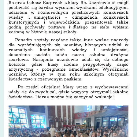
8a oraz Łukasz Kasprzak z klasy 8b. Uczniowie ci mogli
pochwalić się bardzo wysokimi wynikami edukacyjnymi,
udziałem w różnorodnych prestiżowych konkursach
wiedzy i umiejętności – olimpiadach, konkursach
kuratoryjnych i wojewódzkich, prezentowali także
godną pochwały postawę i dlatego na stałe wpisani
zostaną w historię naszej szkoły.
Ponadto zostały rozdane także inne ważne nagrody
dla wyróżniających się uczniów, biorących udział w
rozmaitych konkursach wiedzy i umiejętności,
doceniona została także nasza szkolna drużyna
sportowa. Następnie uczniowie udali się do dolnego
kościoła, gdzie klasy siódme przygotowały część
artystyczną – pożegnanie ósmoklasistów. Wyróżniono
uczniów, którzy w tym roku szkolnym otrzymali
świadectwo z czerwonym paskiem.
Po części oficjalnej klasy wraz z wychowawcami
udały się do swych sal, gdzie wszyscy otrzymali szkolne
świadectwa. I teraz można już zaczynać wakacje!