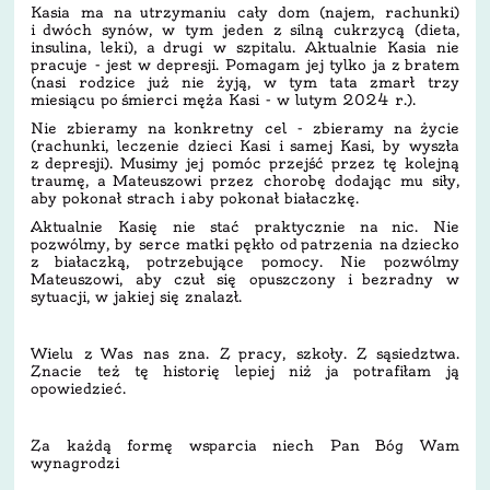
Kasia ma na utrzymaniu cały dom (najem, rachunki)
i dwóch synów, w tym jeden z silną cukrzycą (dieta,
insulina, leki), a drugi w szpitalu. Aktualnie Kasia nie
pracuje - jest w depresji. Pomagam jej tylko ja z bratem
(nasi rodzice już nie żyją, w tym tata zmarł trzy
miesiącu po śmierci męża Kasi - w lutym 2024 r.).
Nie zbieramy na konkretny cel - zbieramy na życie
(rachunki, leczenie dzieci Kasi i samej Kasi, by wyszła
z depresji). Musimy jej pomóc przejść przez tę kolejną
traumę, a Mateuszowi przez chorobę dodając mu siły,
aby pokonał strach i aby pokonał białaczkę.
Aktualnie Kasię nie stać praktycznie na nic. Nie
pozwólmy, by serce matki pękło od patrzenia na dziecko
z białaczką, potrzebujące pomocy. Nie pozwólmy
Mateuszowi, aby czuł się opuszczony i bezradny w
sytuacji, w jakiej się znalazł.
Wielu z Was nas zna. Z pracy, szkoły. Z sąsiedztwa.
Znacie też tę historię lepiej niż ja potrafiłam ją
opowiedzieć.
Za każdą formę wsparcia niech Pan Bóg Wam
wynagrodzi