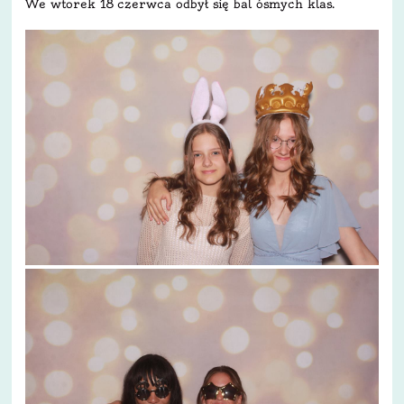
We wtorek 18 czerwca odbył się bal ósmych klas.