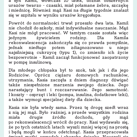
a syn Kamil, wówczas 10 latek, doznał obszernych
urazów twarzo - czaszki, miał połamane żebra, szczękę
i miednicę. Również mąż Kasi na długie tygodnie znalazł
się w szpitalu w wyniku urazów kręgosłupa.
Powrót do normalności trwał przeszło dwa lata. Kamil
nie chodził do szkoły, miał indywidualne nauczanie. Mąż
Kasi nie mógł pracować. W tamtym czasie została więc
jedynym żywicielem rodziny. Dla Kamila
rekonwalescencja zakończyła się co prawda pomyślnie,
jednak niedługo potem zdiagnozowano u niego
najsilniejszą cukrzycę (typu 1), co zmieniło ich życie
bezpowrotnie - Kamil zaczął funkcjonować zaopatrzony
w pompę insulinową.
Dla młodego chłopaka był to szok, tak jak i dla jego
Rodziców. Oprócz ciężaru domowych rachunków,
utrzymania, Kasia zaczęła z dniem diagnozy dźwigać
także niespełnione marzenia swojego dziecka. Jego
narastający bunt i rozczarowanie. Jego samotność.
I koszty - osprzęt i leki (pompa, insulina, dodatkowe leki),
a także wymogi specjalnej diety dla dziecka.
Kasia nie była wtedy sama. Przez tę drogę szedł wraz
z nią jej mąż. Było raźniej, a przede wszystkim rodzina
miała drugie źródło dochodu, gdy mąż
po rekonwalescencji wrócił do pracy. Kasi wydawało się,
że po tych ostatnich latach wyszli mniej więcej na prostą
i będą mogli w końcu odetchnąć. Kasia przepracowała
śmierć matki, wypadek i chorobę dziecka. Nauczyli się