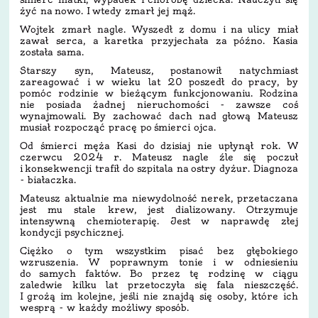
żyć na nowo. I wtedy zmarł jej mąż.
Wojtek zmarł nagle. Wyszedł z domu i na ulicy miał
zawał serca, a karetka przyjechała za późno. Kasia
została sama.
Starszy syn, Mateusz, postanowił natychmiast
zareagować i w wieku lat 20 poszedł do pracy, by
pomóc rodzinie w bieżącym funkcjonowaniu. Rodzina
nie posiada żadnej nieruchomości - zawsze coś
wynajmowali. By zachować dach nad głową Mateusz
musiał rozpocząć pracę po śmierci ojca.
Od śmierci męża Kasi do dzisiaj nie upłynął rok. W
czerwcu 2024 r. Mateusz nagle źle się poczuł
i konsekwencji trafił do szpitala na ostry dyżur. Diagnoza
- białaczka.
Mateusz aktualnie ma niewydolność nerek, przetaczana
jest mu stale krew, jest dializowany. Otrzymuje
intensywną chemioterapię. Jest w naprawdę złej
kondycji psychicznej.
Ciężko o tym wszystkim pisać bez głębokiego
wzruszenia. W poprawnym tonie i w odniesieniu
do samych faktów. Bo przez tę rodzinę w ciągu
zaledwie kilku lat przetoczyła się fala nieszczęść.
I grożą im kolejne, jeśli nie znajdą się osoby, które ich
wesprą - w każdy możliwy sposób.