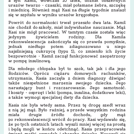
a syn Kamil, wówczas 10 latek, doznał obszernych
urazów twarzo - czaszki, miał połamane żebra, szczękę
i miednicę. Również mąż Kasi na długie tygodnie znalazł
się w szpitalu w wyniku urazów kręgosłupa.
Powrót do normalności trwał przeszło dwa lata. Kamil
nie chodził do szkoły, miał indywidualne nauczanie. Mąż
Kasi nie mógł pracować. W tamtym czasie została więc
jedynym żywicielem rodziny. Dla Kamila
rekonwalescencja zakończyła się co prawda pomyślnie,
jednak niedługo potem zdiagnozowano u niego
najsilniejszą cukrzycę (typu 1), co zmieniło ich życie
bezpowrotnie - Kamil zaczął funkcjonować zaopatrzony
w pompę insulinową.
Dla młodego chłopaka był to szok, tak jak i dla jego
Rodziców. Oprócz ciężaru domowych rachunków,
utrzymania, Kasia zaczęła z dniem diagnozy dźwigać
także niespełnione marzenia swojego dziecka. Jego
narastający bunt i rozczarowanie. Jego samotność.
I koszty - osprzęt i leki (pompa, insulina, dodatkowe leki),
a także wymogi specjalnej diety dla dziecka.
Kasia nie była wtedy sama. Przez tę drogę szedł wraz
z nią jej mąż. Było raźniej, a przede wszystkim rodzina
miała drugie źródło dochodu, gdy mąż
po rekonwalescencji wrócił do pracy. Kasi wydawało się,
że po tych ostatnich latach wyszli mniej więcej na prostą
i będą mogli w końcu odetchnąć. Kasia przepracowała
śmierć matki, wypadek i chorobę dziecka. Nauczyli się