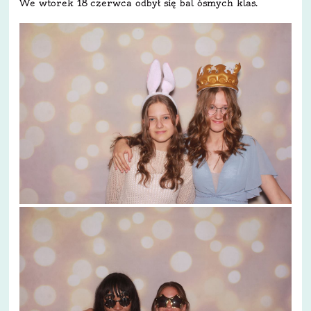
We wtorek 18 czerwca odbył się bal ósmych klas.