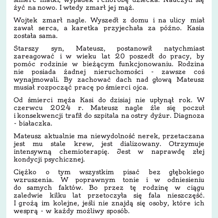
żyć na nowo. I wtedy zmarł jej mąż.
Wojtek zmarł nagle. Wyszedł z domu i na ulicy miał
zawał serca, a karetka przyjechała za późno. Kasia
została sama.
Starszy syn, Mateusz, postanowił natychmiast
zareagować i w wieku lat 20 poszedł do pracy, by
pomóc rodzinie w bieżącym funkcjonowaniu. Rodzina
nie posiada żadnej nieruchomości - zawsze coś
wynajmowali. By zachować dach nad głową Mateusz
musiał rozpocząć pracę po śmierci ojca.
Od śmierci męża Kasi do dzisiaj nie upłynął rok. W
czerwcu 2024 r. Mateusz nagle źle się poczuł
i konsekwencji trafił do szpitala na ostry dyżur. Diagnoza
- białaczka.
Mateusz aktualnie ma niewydolność nerek, przetaczana
jest mu stale krew, jest dializowany. Otrzymuje
intensywną chemioterapię. Jest w naprawdę złej
kondycji psychicznej.
Ciężko o tym wszystkim pisać bez głębokiego
wzruszenia. W poprawnym tonie i w odniesieniu
do samych faktów. Bo przez tę rodzinę w ciągu
zaledwie kilku lat przetoczyła się fala nieszczęść.
I grożą im kolejne, jeśli nie znajdą się osoby, które ich
wesprą - w każdy możliwy sposób.