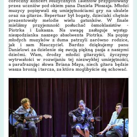
coroczny koncert Muzycznych Talentów przygotowany
przez uczniów pod okiem pana Daniela Płoszaja. Młodzi
muzycy popisywali się umiejętnościami gry na ukulele
oraz na gitarze. Repertuar był bogaty, dzieciaki chętnie
prezentowały melodie wielu gatunków. W finale
mieliśmy przyjemność posłuchać ósmoklasistów -
Piotrka i Łukasza. Na uwagę zasługuje występ
niespodzianka naszego absolwenta Piotrka. Na popisy
młodych muzyków z duma patrzyli zarówno rodzice,
jak i sam Nauczyciel. Bardzo dziękujemy panu
Danielowi za dzielenie się swoją piękną pasja z naszymi
dziećmi. Wam, drodzy młodzi gitarzyści, życzymy
wytrwałości w rozwijaniu tej niezwykłej umiejętności,
a parafrazując słowa Briana Maya, niech gitara będzie
wasza bronią i tarcza, za która moglibyście się schować.