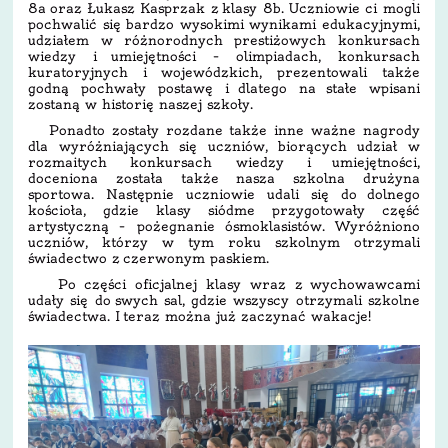
8a oraz Łukasz Kasprzak z klasy 8b. Uczniowie ci mogli
pochwalić się bardzo wysokimi wynikami edukacyjnymi,
udziałem w różnorodnych prestiżowych konkursach
wiedzy i umiejętności – olimpiadach, konkursach
kuratoryjnych i wojewódzkich, prezentowali także
godną pochwały postawę i dlatego na stałe wpisani
zostaną w historię naszej szkoły.
Ponadto zostały rozdane także inne ważne nagrody
dla wyróżniających się uczniów, biorących udział w
rozmaitych konkursach wiedzy i umiejętności,
doceniona została także nasza szkolna drużyna
sportowa. Następnie uczniowie udali się do dolnego
kościoła, gdzie klasy siódme przygotowały część
artystyczną – pożegnanie ósmoklasistów. Wyróżniono
uczniów, którzy w tym roku szkolnym otrzymali
świadectwo z czerwonym paskiem.
Po części oficjalnej klasy wraz z wychowawcami
udały się do swych sal, gdzie wszyscy otrzymali szkolne
świadectwa. I teraz można już zaczynać wakacje!