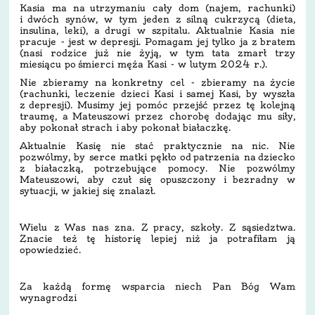
Kasia ma na utrzymaniu cały dom (najem, rachunki)
i dwóch synów, w tym jeden z silną cukrzycą (dieta,
insulina, leki), a drugi w szpitalu. Aktualnie Kasia nie
pracuje - jest w depresji. Pomagam jej tylko ja z bratem
(nasi rodzice już nie żyją, w tym tata zmarł trzy
miesiącu po śmierci męża Kasi - w lutym 2024 r.).
Nie zbieramy na konkretny cel - zbieramy na życie
(rachunki, leczenie dzieci Kasi i samej Kasi, by wyszła
z depresji). Musimy jej pomóc przejść przez tę kolejną
traumę, a Mateuszowi przez chorobę dodając mu siły,
aby pokonał strach i aby pokonał białaczkę.
Aktualnie Kasię nie stać praktycznie na nic. Nie
pozwólmy, by serce matki pękło od patrzenia na dziecko
z białaczką, potrzebujące pomocy. Nie pozwólmy
Mateuszowi, aby czuł się opuszczony i bezradny w
sytuacji, w jakiej się znalazł.
Wielu z Was nas zna. Z pracy, szkoły. Z sąsiedztwa.
Znacie też tę historię lepiej niż ja potrafiłam ją
opowiedzieć.
Za każdą formę wsparcia niech Pan Bóg Wam
wynagrodzi