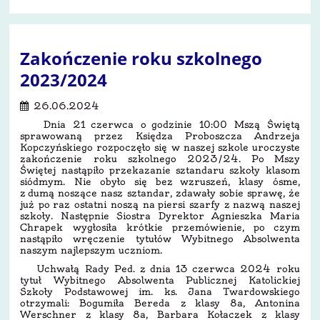
Zakończenie roku szkolnego
2023/2024
26.06.2024
Dnia 21 czerwca o godzinie 10:00 Mszą Świętą
sprawowaną przez Księdza Proboszcza Andrzeja
Kopczyńskiego rozpoczęło się w naszej szkole uroczyste
zakończenie roku szkolnego 2023/24. Po Mszy
Świętej nastąpiło przekazanie sztandaru szkoły klasom
siódmym. Nie obyło się bez wzruszeń, klasy ósme,
z dumą noszące nasz sztandar, zdawały sobie sprawę, że
już po raz ostatni noszą na piersi szarfy z nazwą naszej
szkoły. Następnie Siostra Dyrektor Agnieszka Maria
Chrapek wygłosiła krótkie przemówienie, po czym
nastąpiło wręczenie tytułów Wybitnego Absolwenta
naszym najlepszym uczniom.
Uchwałą Rady Ped. z dnia 13 czerwca 2024 roku
tytuł Wybitnego Absolwenta Publicznej Katolickiej
Szkoły Podstawowej im. ks. Jana Twardowskiego
otrzymali: Bogumiła Bereda z klasy 8a, Antonina
Werschner z klasy 8a, Barbara Kołaczek z klasy