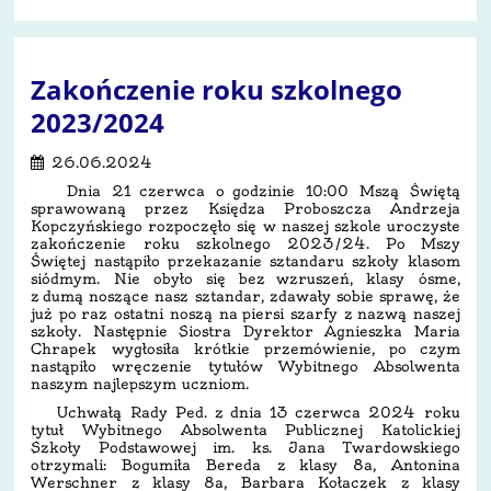
Zakończenie roku szkolnego
2023/2024
26.06.2024
Dnia 21 czerwca o godzinie 10:00 Mszą Świętą
sprawowaną przez Księdza Proboszcza Andrzeja
Kopczyńskiego rozpoczęło się w naszej szkole uroczyste
zakończenie roku szkolnego 2023/24. Po Mszy
Świętej nastąpiło przekazanie sztandaru szkoły klasom
siódmym. Nie obyło się bez wzruszeń, klasy ósme,
z dumą noszące nasz sztandar, zdawały sobie sprawę, że
już po raz ostatni noszą na piersi szarfy z nazwą naszej
szkoły. Następnie Siostra Dyrektor Agnieszka Maria
Chrapek wygłosiła krótkie przemówienie, po czym
nastąpiło wręczenie tytułów Wybitnego Absolwenta
naszym najlepszym uczniom.
Uchwałą Rady Ped. z dnia 13 czerwca 2024 roku
tytuł Wybitnego Absolwenta Publicznej Katolickiej
Szkoły Podstawowej im. ks. Jana Twardowskiego
otrzymali: Bogumiła Bereda z klasy 8a, Antonina
Werschner z klasy 8a, Barbara Kołaczek z klasy