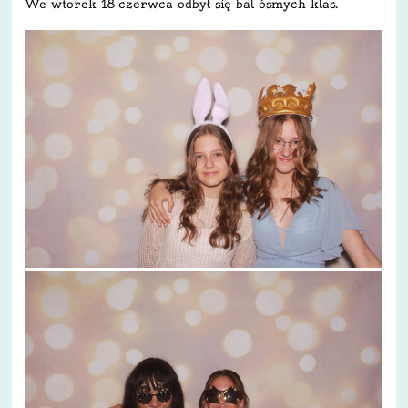
We wtorek 18 czerwca odbył się bal ósmych klas.