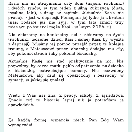
Kasia ma na utrzymaniu cały dom (najem, rachunki)
i dwóch synów, w tym jeden z silną cukrzycą (dieta,
insulina, leki), a drugi w szpitalu. Aktualnie Kasia nie
pracuje - jest w depresji. Pomagam jej tylko ja z bratem
(nasi rodzice już nie żyją, w tym tata zmarł trzy
miesiącu po śmierci męża Kasi - w lutym 2024 r.).
Nie zbieramy na konkretny cel - zbieramy na życie
(rachunki, leczenie dzieci Kasi i samej Kasi, by wyszła
z depresji). Musimy jej pomóc przejść przez tę kolejną
traumę, a Mateuszowi przez chorobę dodając mu siły,
aby pokonał strach i aby pokonał białaczkę.
Aktualnie Kasię nie stać praktycznie na nic. Nie
pozwólmy, by serce matki pękło od patrzenia na dziecko
z białaczką, potrzebujące pomocy. Nie pozwólmy
Mateuszowi, aby czuł się opuszczony i bezradny w
sytuacji, w jakiej się znalazł.
Wielu z Was nas zna. Z pracy, szkoły. Z sąsiedztwa.
Znacie też tę historię lepiej niż ja potrafiłam ją
opowiedzieć.
Za każdą formę wsparcia niech Pan Bóg Wam
wynagrodzi