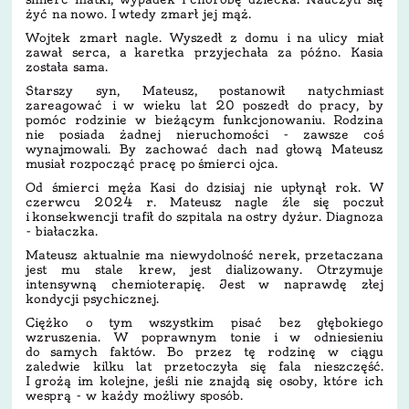
żyć na nowo. I wtedy zmarł jej mąż.
Wojtek zmarł nagle. Wyszedł z domu i na ulicy miał
zawał serca, a karetka przyjechała za późno. Kasia
została sama.
Starszy syn, Mateusz, postanowił natychmiast
zareagować i w wieku lat 20 poszedł do pracy, by
pomóc rodzinie w bieżącym funkcjonowaniu. Rodzina
nie posiada żadnej nieruchomości - zawsze coś
wynajmowali. By zachować dach nad głową Mateusz
musiał rozpocząć pracę po śmierci ojca.
Od śmierci męża Kasi do dzisiaj nie upłynął rok. W
czerwcu 2024 r. Mateusz nagle źle się poczuł
i konsekwencji trafił do szpitala na ostry dyżur. Diagnoza
- białaczka.
Mateusz aktualnie ma niewydolność nerek, przetaczana
jest mu stale krew, jest dializowany. Otrzymuje
intensywną chemioterapię. Jest w naprawdę złej
kondycji psychicznej.
Ciężko o tym wszystkim pisać bez głębokiego
wzruszenia. W poprawnym tonie i w odniesieniu
do samych faktów. Bo przez tę rodzinę w ciągu
zaledwie kilku lat przetoczyła się fala nieszczęść.
I grożą im kolejne, jeśli nie znajdą się osoby, które ich
wesprą - w każdy możliwy sposób.