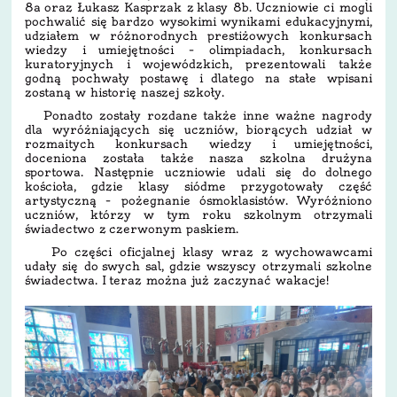
8a oraz Łukasz Kasprzak z klasy 8b. Uczniowie ci mogli
pochwalić się bardzo wysokimi wynikami edukacyjnymi,
udziałem w różnorodnych prestiżowych konkursach
wiedzy i umiejętności – olimpiadach, konkursach
kuratoryjnych i wojewódzkich, prezentowali także
godną pochwały postawę i dlatego na stałe wpisani
zostaną w historię naszej szkoły.
Ponadto zostały rozdane także inne ważne nagrody
dla wyróżniających się uczniów, biorących udział w
rozmaitych konkursach wiedzy i umiejętności,
doceniona została także nasza szkolna drużyna
sportowa. Następnie uczniowie udali się do dolnego
kościoła, gdzie klasy siódme przygotowały część
artystyczną – pożegnanie ósmoklasistów. Wyróżniono
uczniów, którzy w tym roku szkolnym otrzymali
świadectwo z czerwonym paskiem.
Po części oficjalnej klasy wraz z wychowawcami
udały się do swych sal, gdzie wszyscy otrzymali szkolne
świadectwa. I teraz można już zaczynać wakacje!