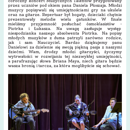
coroczny koncert Muzycznych Talentów przygotowany
przez uczniów pod okiem pana Daniela Płoszaja. Młodzi
muzycy popisywali się umiejętnościami gry na ukulele
oraz na gitarze. Repertuar był bogaty, dzieciaki chętnie
prezentowały melodie wielu gatunków. W finale
mieliśmy przyjemność posłuchać ósmoklasistów -
Piotrka i Łukasza. Na uwagę zasługuje występ
niespodzianka naszego absolwenta Piotrka. Na popisy
młodych muzyków z duma patrzyli zarówno rodzice,
jak i sam Nauczyciel. Bardzo dziękujemy panu
Danielowi za dzielenie się swoją piękną pasja z naszymi
dziećmi. Wam, drodzy młodzi gitarzyści, życzymy
wytrwałości w rozwijaniu tej niezwykłej umiejętności,
a parafrazując słowa Briana Maya, niech gitara będzie
wasza bronią i tarcza, za która moglibyście się schować.