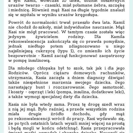
a syn Kamil, wówczas 10 latek, doznał obszernych
urazów twarzo - czaszki, miał połamane żebra, szczękę
i miednicę. Również mąż Kasi na długie tygodnie znalazł
się w szpitalu w wyniku urazów kręgosłupa.
Powrót do normalności trwał przeszło dwa lata. Kamil
nie chodził do szkoły, miał indywidualne nauczanie. Mąż
Kasi nie mógł pracować. W tamtym czasie została więc
jedynym żywicielem rodziny. Dla Kamila
rekonwalescencja zakończyła się co prawda pomyślnie,
jednak niedługo potem zdiagnozowano u niego
najsilniejszą cukrzycę (typu 1), co zmieniło ich życie
bezpowrotnie - Kamil zaczął funkcjonować zaopatrzony
w pompę insulinową.
Dla młodego chłopaka był to szok, tak jak i dla jego
Rodziców. Oprócz ciężaru domowych rachunków,
utrzymania, Kasia zaczęła z dniem diagnozy dźwigać
także niespełnione marzenia swojego dziecka. Jego
narastający bunt i rozczarowanie. Jego samotność.
I koszty - osprzęt i leki (pompa, insulina, dodatkowe leki),
a także wymogi specjalnej diety dla dziecka.
Kasia nie była wtedy sama. Przez tę drogę szedł wraz
z nią jej mąż. Było raźniej, a przede wszystkim rodzina
miała drugie źródło dochodu, gdy mąż
po rekonwalescencji wrócił do pracy. Kasi wydawało się,
że po tych ostatnich latach wyszli mniej więcej na prostą
i będą mogli w końcu odetchnąć. Kasia przepracowała
śmierć matki, wypadek i chorobę dziecka. Nauczyli się