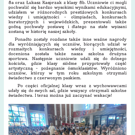
8a oraz Łukasz Kasprzak z klasy 8b. Uczniowie ci mogli
pochwalić się bardzo wysokimi wynikami edukacyjnymi,
udziałem w różnorodnych prestiżowych konkursach
wiedzy i umiejętności – olimpiadach, konkursach
kuratoryjnych i wojewódzkich, prezentowali także
godną pochwały postawę i dlatego na stałe wpisani
zostaną w historię naszej szkoły.
Ponadto zostały rozdane także inne ważne nagrody
dla wyróżniających się uczniów, biorących udział w
rozmaitych konkursach wiedzy i umiejętności,
doceniona została także nasza szkolna drużyna
sportowa. Następnie uczniowie udali się do dolnego
kościoła, gdzie klasy siódme przygotowały część
artystyczną – pożegnanie ósmoklasistów. Wyróżniono
uczniów, którzy w tym roku szkolnym otrzymali
świadectwo z czerwonym paskiem.
Po części oficjalnej klasy wraz z wychowawcami
udały się do swych sal, gdzie wszyscy otrzymali szkolne
świadectwa. I teraz można już zaczynać wakacje!