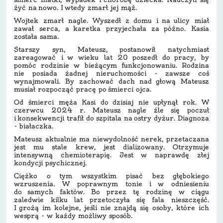
żyć na nowo. I wtedy zmarł jej mąż.
Wojtek zmarł nagle. Wyszedł z domu i na ulicy miał
zawał serca, a karetka przyjechała za późno. Kasia
została sama.
Starszy syn, Mateusz, postanowił natychmiast
zareagować i w wieku lat 20 poszedł do pracy, by
pomóc rodzinie w bieżącym funkcjonowaniu. Rodzina
nie posiada żadnej nieruchomości - zawsze coś
wynajmowali. By zachować dach nad głową Mateusz
musiał rozpocząć pracę po śmierci ojca.
Od śmierci męża Kasi do dzisiaj nie upłynął rok. W
czerwcu 2024 r. Mateusz nagle źle się poczuł
i konsekwencji trafił do szpitala na ostry dyżur. Diagnoza
- białaczka.
Mateusz aktualnie ma niewydolność nerek, przetaczana
jest mu stale krew, jest dializowany. Otrzymuje
intensywną chemioterapię. Jest w naprawdę złej
kondycji psychicznej.
Ciężko o tym wszystkim pisać bez głębokiego
wzruszenia. W poprawnym tonie i w odniesieniu
do samych faktów. Bo przez tę rodzinę w ciągu
zaledwie kilku lat przetoczyła się fala nieszczęść.
I grożą im kolejne, jeśli nie znajdą się osoby, które ich
wesprą - w każdy możliwy sposób.