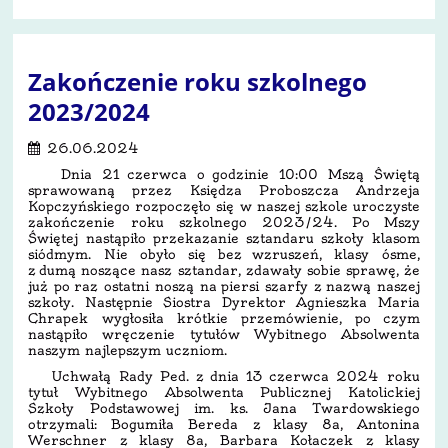
Zakończenie roku szkolnego
2023/2024
26.06.2024
Dnia 21 czerwca o godzinie 10:00 Mszą Świętą
sprawowaną przez Księdza Proboszcza Andrzeja
Kopczyńskiego rozpoczęło się w naszej szkole uroczyste
zakończenie roku szkolnego 2023/24. Po Mszy
Świętej nastąpiło przekazanie sztandaru szkoły klasom
siódmym. Nie obyło się bez wzruszeń, klasy ósme,
z dumą noszące nasz sztandar, zdawały sobie sprawę, że
już po raz ostatni noszą na piersi szarfy z nazwą naszej
szkoły. Następnie Siostra Dyrektor Agnieszka Maria
Chrapek wygłosiła krótkie przemówienie, po czym
nastąpiło wręczenie tytułów Wybitnego Absolwenta
naszym najlepszym uczniom.
Uchwałą Rady Ped. z dnia 13 czerwca 2024 roku
tytuł Wybitnego Absolwenta Publicznej Katolickiej
Szkoły Podstawowej im. ks. Jana Twardowskiego
otrzymali: Bogumiła Bereda z klasy 8a, Antonina
Werschner z klasy 8a, Barbara Kołaczek z klasy