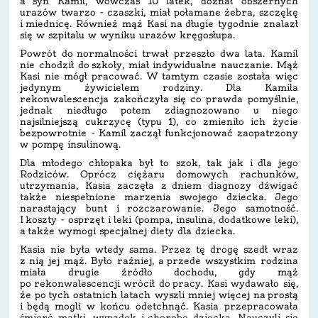
a syn Kamil, wówczas 10 latek, doznał obszernych
urazów twarzo - czaszki, miał połamane żebra, szczękę
i miednicę. Również mąż Kasi na długie tygodnie znalazł
się w szpitalu w wyniku urazów kręgosłupa.
Powrót do normalności trwał przeszło dwa lata. Kamil
nie chodził do szkoły, miał indywidualne nauczanie. Mąż
Kasi nie mógł pracować. W tamtym czasie została więc
jedynym żywicielem rodziny. Dla Kamila
rekonwalescencja zakończyła się co prawda pomyślnie,
jednak niedługo potem zdiagnozowano u niego
najsilniejszą cukrzycę (typu 1), co zmieniło ich życie
bezpowrotnie - Kamil zaczął funkcjonować zaopatrzony
w pompę insulinową.
Dla młodego chłopaka był to szok, tak jak i dla jego
Rodziców. Oprócz ciężaru domowych rachunków,
utrzymania, Kasia zaczęła z dniem diagnozy dźwigać
także niespełnione marzenia swojego dziecka. Jego
narastający bunt i rozczarowanie. Jego samotność.
I koszty - osprzęt i leki (pompa, insulina, dodatkowe leki),
a także wymogi specjalnej diety dla dziecka.
Kasia nie była wtedy sama. Przez tę drogę szedł wraz
z nią jej mąż. Było raźniej, a przede wszystkim rodzina
miała drugie źródło dochodu, gdy mąż
po rekonwalescencji wrócił do pracy. Kasi wydawało się,
że po tych ostatnich latach wyszli mniej więcej na prostą
i będą mogli w końcu odetchnąć. Kasia przepracowała
śmierć matki, wypadek i chorobę dziecka. Nauczyli się