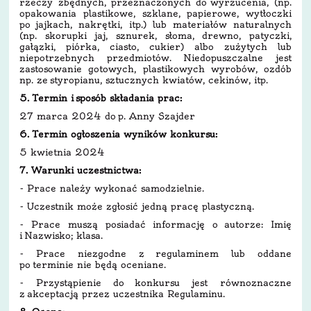
rzeczy zbędnych, przeznaczonych do wyrzucenia, (np.
opakowania plastikowe, szklane, papierowe, wytłoczki
po jajkach, nakrętki, itp.) lub materiałów naturalnych
(np. skorupki jaj, sznurek, słoma, drewno, patyczki,
gałązki, piórka, ciasto, cukier) albo zużytych lub
niepotrzebnych przedmiotów. Niedopuszczalne jest
zastosowanie gotowych, plastikowych wyrobów, ozdób
np. ze styropianu, sztucznych kwiatów, cekinów, itp.
5. Termin i sposób składania prac:
27 marca 2024 do p. Anny Szajder
6. Termin ogłoszenia wyników konkursu:
5 kwietnia 2024
7. Warunki uczestnictwa:
- Prace należy wykonać samodzielnie.
- Uczestnik może zgłosić jedną pracę plastyczną.
- Prace muszą posiadać informację o autorze: Imię
i Nazwisko; klasa.
- Prace niezgodne z regulaminem lub oddane
po terminie nie będą oceniane.
- Przystąpienie do konkursu jest równoznaczne
z akceptacją przez uczestnika Regulaminu.