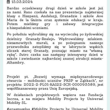
15.03.2024
Bardzo oczekiwany drugi dzień w szkole jest już
za nami. Rano czekała na nas prezentacja najstarszej
klasy o Hiszpanii, Andaluzji, Granadzie i szkole Ave
Maria de la Quinta oraz systemie edukacji w kraju.
Potem mieliśmy gry i zabawy integracyjne
z hiszpańskimi uczniami.
Po południu wybraliśmy się na wycieczkę po żydowskiej
.
dzielnicy Granady-Realejo
Wędrowaliśmy szlakiem
niesamowitych murali, a po pożegnaniu naszego
przewodnika zatopiliśmy się w labiryncie wąskich
uliczek starej Granady, poznając miasto na "własną
rękę". Jutro czeka nas następny intensywny dzień w
szkole i zwiedzanie najbardziej znanej atrakcji miasta-
Alhambry.
Projekt pt. „Rozwój wymaga międzynarodowego
otwarcia – mobilności uczniów PKSP w Ząbkach”, nr
projektu: 2022-2-PL01-KA122-SCH-000093589, jest
współfinansowany przez Unię Europejską.
W działaniach projektowych wspiera nas Fundacja
Increa, a na miejscu Mobility Projects by Universal
Mobility SL.
#erasmusplus #Mobility Projects by Universal Mobility