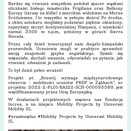
Bardzo się również wszystkim podobał spacer wąskimi
uliczkami białego miasteczka Frigiliana oraz Balkony
Europy (tarasy na klifie) z szerokim widokiem na Morze
Śródziemne. I to wszystko w pełnym słońcu! Po drodze,
z okien autokaru mogliśmy podziwiać pięknie ośnieżony,
najwyższy szczyt kontynentalnej Hiszpanii, o wysokości
niemal 3500 m n.p.m., położony w górach Sierra
Nevada.
Przez cały dzień towarzyszył nam Angelo-hiszpański
przewodnik. Uczniowie mogli w praktyce sprawdzić
swoją znajomość języka angielskiego. Spisali się
wspaniałe, sluchali uwaznie, odpowiadali na pytania, jak
również odważnie je zadawali.
To był dzień pełen wrażeń!
Projekt pt. „Rozwój wymaga międzynarodowego
otwarcia – mobilności uczniów PKSP w Ząbkach”, nr
projektu: 2022-2-PL01-KA122-SCH-000093589, jest
współfinansowany przez Unię Europejską.
W działaniach projektowych wspiera nas Fundacja
Increa, a na miejscu Mobility Projects by Universal
Mobility SL.
#erasmusplus #Mobility Projects by Universal Mobility
SL