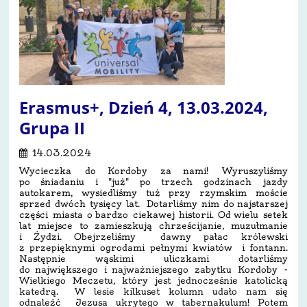
Erasmus+, Dzień 4, 13.03.2024,
Grupa II
14.03.2024
Wycieczka do Kordoby za nami! Wyruszyliśmy
po śniadaniu i "już" po trzech godzinach jazdy
autokarem, wysiedliśmy tuż przy rzymskim moście
sprzed dwóch tysięcy lat. Dotarliśmy nim do najstarszej
części miasta o bardzo ciekawej historii. Od wielu setek
lat miejsce to zamieszkują chrześcijanie, muzułmanie
i Żydzi. Obejrzeliśmy dawny pałac królewski
z przepięknymi ogrodami pełnymi kwiatów i fontann.
Następnie wąskimi uliczkami dotarliśmy
do największego i najważniejszego zabytku Kordoby -
Wielkiego Meczetu, który jest jednocześnie katolicką
katedrą. W lesie kilkuset kolumn udało nam się
odnaleźć Jezusa ukrytego w tabernakulum! Potem