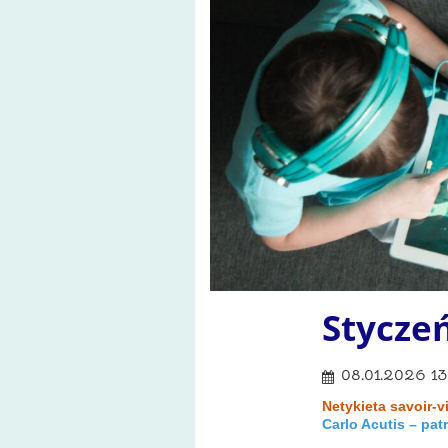
Styczeń
08.01.2026 13
Netykieta savoir-v
Carlo Acutis – pat