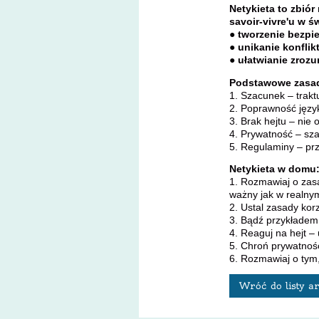
Netykieta to zbió
savoir-vivre'u w ś
● tworzenie bezpie
● unikanie konflik
● ułatwianie zroz
Podstawowe zasad
1. Szacunek – trakt
2. Poprawność języ
3. Brak hejtu – nie 
4. Prywatność – sza
5. Regulaminy – pr
Netykieta w domu
1. Rozmawiaj o zasa
ważny jak w realny
2. Ustal zasady kor
3. Bądź przykładem 
4. Reaguj na hejt –
5. Chroń prywatnoś
6. Rozmawiaj o tym,
Wróć do listy a