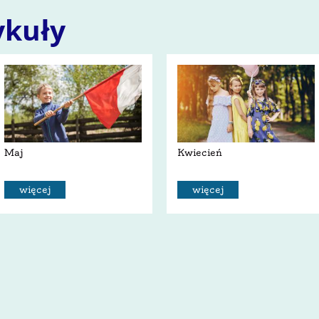
ykuły
Maj
Kwiecień
więcej
więcej