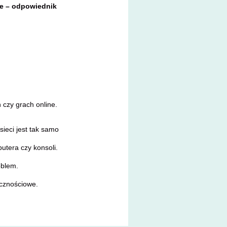
ie – odpowiednik
czy grach online.
ieci jest tak samo
putera czy konsoli.
roblem.
ecznościowe.