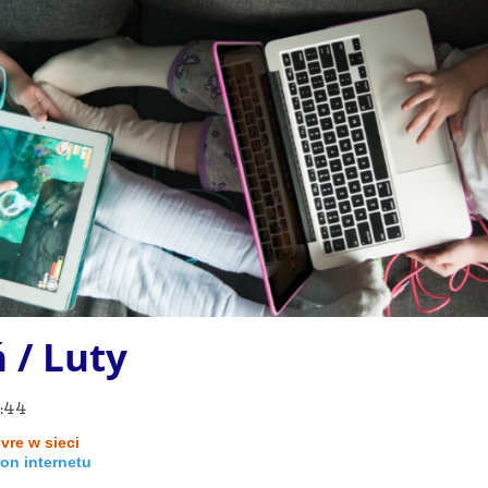
 / Luty
:44
ivre w sieci
ron internetu