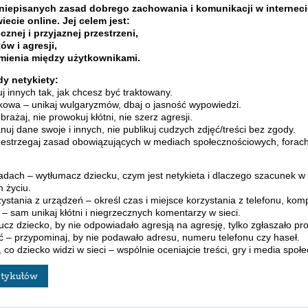
r niepisanych zasad dobrego zachowania i komunikacji w internec
wiecie online. Jej celem jest:
cznej i przyjaznej przestrzeni,
tów i agresji,
umienia między użytkownikami.
y netykiety:
uj innych tak, jak chcesz być traktowany.
kowa – unikaj wulgaryzmów, dbaj o jasność wypowiedzi.
obrażaj, nie prowokuj kłótni, nie szerz agresji.
nuj dane swoje i innych, nie publikuj cudzych zdjęć/treści bez zgody.
zestrzegaj zasad obowiązujących w mediach społecznościowych, forach 
:
dach – wytłumacz dziecku, czym jest netykieta i dlaczego szacunek w s
m życiu.
zystania z urządzeń – określ czas i miejsce korzystania z telefonu, kom
– sam unikaj kłótni i niegrzecznych komentarzy w sieci.
 ucz dziecko, by nie odpowiadało agresją na agresję, tylko zgłaszało p
ć – przypominaj, by nie podawało adresu, numeru telefonu czy haseł.
 co dziecko widzi w sieci – wspólnie oceniajcie treści, gry i media społ
rtykułów