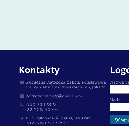
Kontakty
Log
Publiczna Katolicka Szkoła Podstawowa
Nazwa uż
im. ks. Jana Twardowskiego w Ząbkach
sekretariat.pksp@gmail.com
Hasło:
530 700 909
22 762 40 44
ul. 11 listopada 4, Ząbki, 05-091
NIP:125-13-23-327
Poland