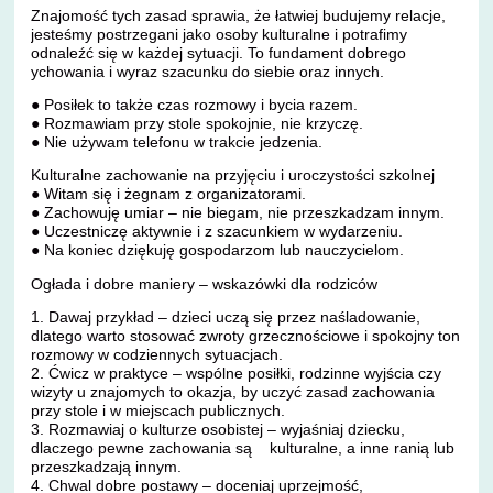
Znajomość tych zasad sprawia, że łatwiej budujemy relacje,
jesteśmy postrzegani jako osoby kulturalne i potrafimy
odnaleźć się w każdej sytuacji. To fundament dobrego
ychowania i wyraz szacunku do siebie oraz innych.
● Posiłek to także czas rozmowy i bycia razem.
● Rozmawiam przy stole spokojnie, nie krzyczę.
● Nie używam telefonu w trakcie jedzenia.
Kulturalne zachowanie na przyjęciu i uroczystości szkolnej
● Witam się i żegnam z organizatorami.
● Zachowuję umiar – nie biegam, nie przeszkadzam innym.
● Uczestniczę aktywnie i z szacunkiem w wydarzeniu.
● Na koniec dziękuję gospodarzom lub nauczycielom.
Ogłada i dobre maniery – wskazówki dla rodziców
1. Dawaj przykład – dzieci uczą się przez naśladowanie,
dlatego warto stosować zwroty grzecznościowe i spokojny ton
rozmowy w codziennych sytuacjach.
2. Ćwicz w praktyce – wspólne posiłki, rodzinne wyjścia czy
wizyty u znajomych to okazja, by uczyć zasad zachowania
przy stole i w miejscach publicznych.
3. Rozmawiaj o kulturze osobistej – wyjaśniaj dziecku,
dlaczego pewne zachowania są kulturalne, a inne ranią lub
przeszkadzają innym.
4. Chwal dobre postawy – doceniaj uprzejmość,