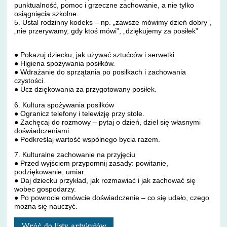
punktualność, pomoc i grzeczne zachowanie, a nie tylko
osiągnięcia szkolne.
5. Ustal rodzinny kodeks – np. „zawsze mówimy dzień dobry”,
„nie przerywamy, gdy ktoś mówi”, „dziękujemy za posiłek”
● Pokazuj dziecku, jak używać sztućców i serwetki.
● Higiena spożywania posiłków.
● Wdrażanie do sprzątania po posiłkach i zachowania
czystości.
● Ucz dziękowania za przygotowany posiłek.
6. Kultura spożywania posiłków
● Ogranicz telefony i telewizję przy stole.
● Zachęcaj do rozmowy – pytaj o dzień, dziel się własnymi
doświadczeniami.
● Podkreślaj wartość wspólnego bycia razem.
7. Kulturalne zachowanie na przyjęciu
● Przed wyjściem przypomnij zasady: powitanie,
podziękowanie, umiar.
● Daj dziecku przykład, jak rozmawiać i jak zachować się
wobec gospodarzy.
● Po powrocie omówcie doświadczenie – co się udało, czego
można się nauczyć.
Wróć do listy artykułów