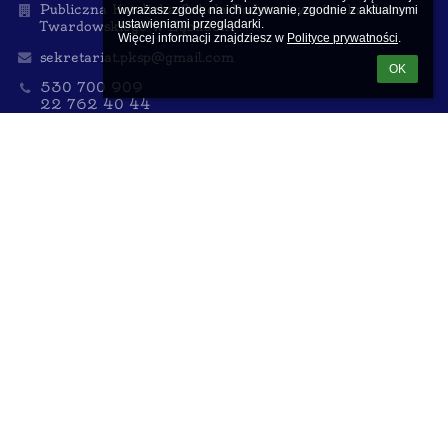
Publiczna Katolicka Szkoła Podstawowa im. ks. Jana
wyrażasz zgodę na ich używanie, zgodnie z aktualnymi 
ustawieniami przeglądarki.

Twardowskiego w Ząbkach
Więcej informacji znajdziesz w 
Polityce prywatności
.
sekretariat.pksp@gmail.com
OK
530 700 909
22 762 40 44
ul. 11 listopada 4, Ząbki, 05-091
NIP:125-13-23-327
Poland
Sekretariat czynny dla interesantów
we wtorki i środy od 12:00 do 15:00 (w okresie ferii i
wakacji do godz. 14:00) oraz
w czwartki i piątki od 8:00 do 12:00
Spotkania z Dyrektorem szkoły po uprzednim
umówieniu w sekretariacie
w poniedziałki od 15:00 do 17:00 oraz
w środy od 8:00 do 9:00
Logowanie
Nazwa użytkownika: