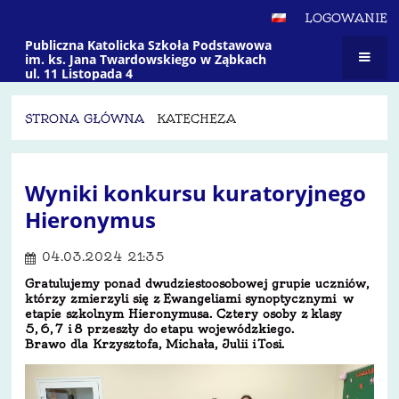
LOGOWANIE
Publiczna Katolicka Szkoła Podstawowa
im. ks. Jana Twardowskiego w Ząbkach
ul. 11 Listopada 4
STRONA GŁÓWNA
KATECHEZA
Katecheza
Wyniki konkursu kuratoryjnego
Hieronymus
04.03.2024 21:35
Gratulujemy ponad dwudziestoosobowej grupie uczniów,
którzy zmierzyli się z Ewangeliami synoptycznymi w
etapie szkolnym Hieronymusa. Cztery osoby z klasy
5, 6, 7 i 8 przeszły do etapu wojewódzkiego.
Brawo dla Krzysztofa, Michała, Julii i Tosi.