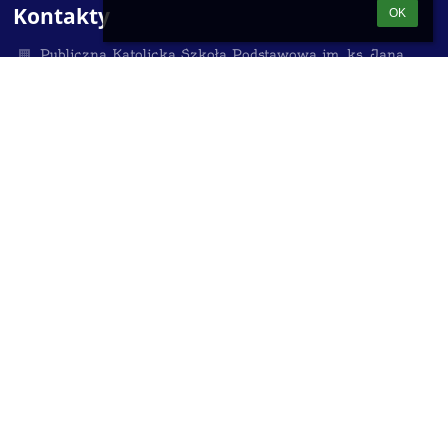
Kontakty
OK
Publiczna Katolicka Szkoła Podstawowa im. ks. Jana
Twardowskiego w Ząbkach
sekretariat.pksp@gmail.com
530 700 909
22 762 40 44
ul. 11 listopada 4, Ząbki, 05-091
NIP:125-13-23-327
Poland
Sekretariat czynny dla interesantów
we wtorki i środy od 12:00 do 15:00 (w okresie ferii i
wakacji do godz. 14:00) oraz
w czwartki i piątki od 8:00 do 12:00
Spotkania z Dyrektorem szkoły po uprzednim
umówieniu w sekretariacie
w poniedziałki od 15:00 do 17:00 oraz
w środy od 8:00 do 9:00
Logowanie
Nazwa użytkownika: