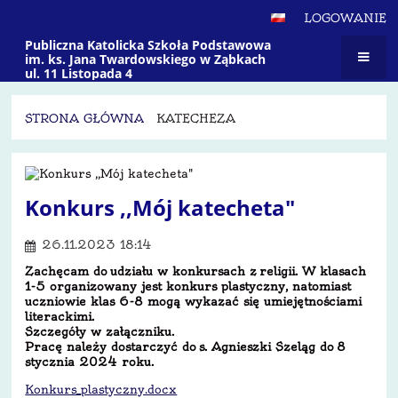
LOGOWANIE
Publiczna Katolicka Szkoła Podstawowa
im. ks. Jana Twardowskiego w Ząbkach
ul. 11 Listopada 4
STRONA GŁÓWNA
KATECHEZA
Katecheza
Konkurs ,,Mój katecheta"
26.11.2023 18:14
Zachęcam do udziału w konkursach z religii. W klasach
1-5 organizowany jest konkurs plastyczny, natomiast
uczniowie klas 6-8 mogą wykazać się umiejętnościami
literackimi.
Szczegóły w załączniku.
Pracę należy dostarczyć do s. Agnieszki Szeląg do 8
stycznia 2024 roku.
Konkurs_plastyczny.docx