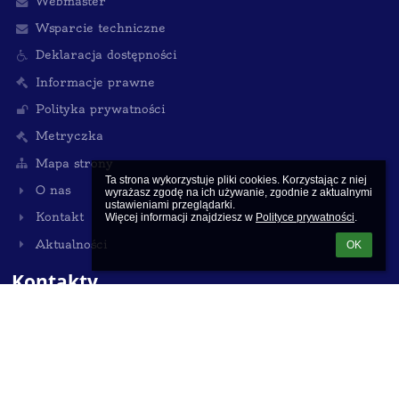
Webmaster
Wsparcie techniczne
Deklaracja dostępności
Informacje prawne
Polityka prywatności
Metryczka
Mapa strony
Ta strona wykorzystuje pliki cookies. Korzystając z niej 
O nas
wyrażasz zgodę na ich używanie, zgodnie z aktualnymi 
ustawieniami przeglądarki.

Kontakt
Więcej informacji znajdziesz w 
Polityce prywatności
.
Aktualności
OK
Kontakty
Publiczna Katolicka Szkoła Podstawowa im. ks. Jana
Twardowskiego w Ząbkach
sekretariat.pksp@gmail.com
530 700 909