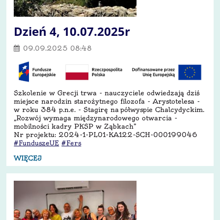
Dzień 4, 10.07.2025r
09.09.2025 08:48
Szkolenie w Grecji trwa - nauczyciele odwiedzają dziś
miejsce narodzin starożytnego filozofa - Arystotelesa -
w roku 384 p.n.e. - Stagirę na półwyspie Chalcydyckim.
„Rozwój wymaga międzynarodowego otwarcia -
mobilności kadry PKSP w Ząbkach”
Nr projektu: 2024-1-PL01-KA122-SCH-000199046
#FunduszeUE
#Fers
WIĘCEJ