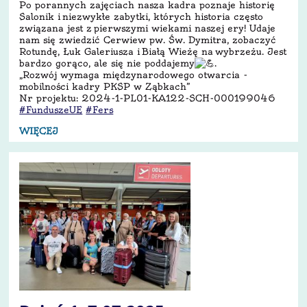
Po porannych zajęciach nasza kadra poznaje historię
Salonik i niezwykłe zabytki, których historia często
związana jest z pierwszymi wiekami naszej ery! Udaje
nam się zwiedzić Cerwiew pw. Św. Dymitra, zobaczyć
Rotundę, Łuk Galeriusza i Białą Wieżę na wybrzeżu. Jest
bardzo gorąco, ale się nie poddajemy
.
„Rozwój wymaga międzynarodowego otwarcia -
mobilności kadry PKSP w Ząbkach”
Nr projektu: 2024-1-PL01-KA122-SCH-000199046
#FunduszeUE
#Fers
WIĘCEJ