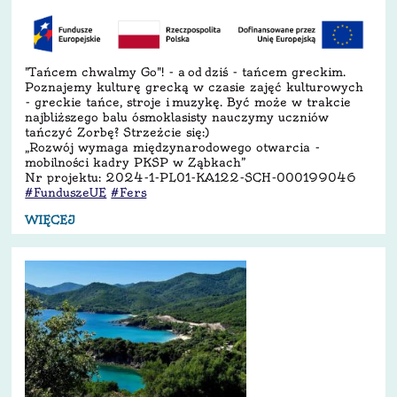
"Tańcem chwalmy Go"! - a od dziś - tańcem greckim.
Poznajemy kulturę grecką w czasie zajęć kulturowych
- greckie tańce, stroje i muzykę. Być może w trakcie
najbliższego balu ósmoklasisty nauczymy uczniów
tańczyć Zorbę? Strzeżcie się:)
„Rozwój wymaga międzynarodowego otwarcia -
mobilności kadry PKSP w Ząbkach”
Nr projektu: 2024-1-PL01-KA122-SCH-000199046
#FunduszeUE
#Fers
WIĘCEJ