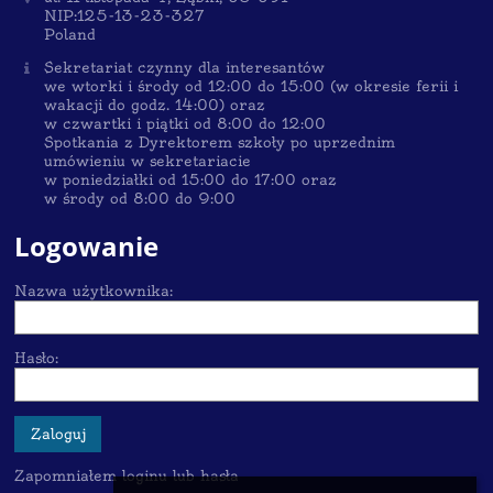
NIP:125-13-23-327
Poland
Sekretariat czynny dla interesantów
we wtorki i środy od 12:00 do 15:00 (w okresie ferii i
wakacji do godz. 14:00) oraz
w czwartki i piątki od 8:00 do 12:00
Spotkania z Dyrektorem szkoły po uprzednim
umówieniu w sekretariacie
w poniedziałki od 15:00 do 17:00 oraz
w środy od 8:00 do 9:00
Logowanie
Nazwa użytkownika:
Hasło:
Zapomniałem loginu lub hasła