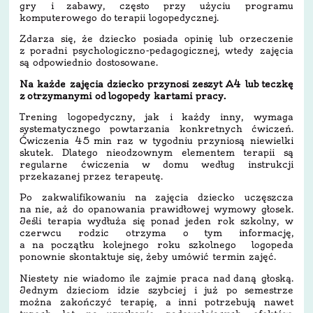
gry i zabawy, często przy użyciu programu
komputerowego do terapii logopedycznej.
Zdarza się, że dziecko posiada opinię lub orzeczenie
z poradni psychologiczno-pedagogicznej, wtedy zajęcia
są odpowiednio dostosowane.
Na każde zajęcia dziecko przynosi zeszyt A4 lub
teczkę
z otrzymanymi od logopedy kartami pracy.
Trening logopedyczny, jak i każdy inny, wymaga
systematycznego powtarzania konkretnych ćwiczeń.
Ćwiczenia 45 min raz w tygodniu przyniosą niewielki
skutek. Dlatego nieodzownym elementem terapii są
regularne ćwiczenia w domu według instrukcji
przekazanej przez terapeutę.
Po zakwalifikowaniu na zajęcia dziecko uczęszcza
na nie, aż do opanowania prawidłowej wymowy głosek.
Jeśli terapia wydłuża się ponad jeden rok szkolny, w
czerwcu rodzic otrzyma o tym informację,
a na początku kolejnego roku szkolnego logopeda
ponownie skontaktuje się, żeby umówić termin zajęć.
Niestety nie wiadomo ile zajmie praca nad daną głoską.
Jednym dzieciom idzie szybciej i już po semestrze
można zakończyć terapię, a inni potrzebują nawet