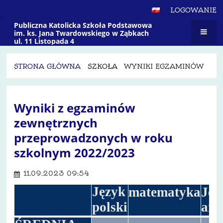
LOGOWANIE
Publiczna Katolicka Szkoła Podstawowa
im. ks. Jana Twardowskiego w Ząbkach
ul. 11 Listopada 4
STRONA GŁÓWNA
SZKOŁA
WYNIKI EGZAMINÓW
Wyniki
Wyniki z egzaminów
egzaminów
zewnętrznych
przeprowadzonych w roku
szkolnym 2022/2023
11.09.2023 09:54
Język
matematyka
Jęz
polski
ang