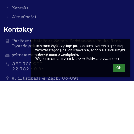
Kontakt
Aktualności
Kontakty
Publiczna Katolicka Szkoła Podstawowa im. ks. Jana
Twardowskiego w Ząbkach
Ta strona wykorzystuje pliki cookies. Korzystając z niej 
wyrażasz zgodę na ich używanie, zgodnie z aktualnymi 
ustawieniami przeglądarki.

sekretariat.pksp@gmail.com
Więcej informacji znajdziesz w 
Polityce prywatności
.
530 700 909
OK
22 762 40 44
ul. 11 listopada 4, Ząbki, 05-091
NIP:125-13-23-327
Poland
Sekretariat czynny dla interesantów
we wtorki i środy od 12:00 do 15:00 (w okresie ferii i
wakacji do godz. 14:00) oraz
w czwartki i piątki od 8:00 do 12:00
Spotkania z Dyrektorem szkoły po uprzednim
umówieniu w sekretariacie
w poniedziałki od 15:00 do 17:00 oraz
w środy od 8:00 do 9:00