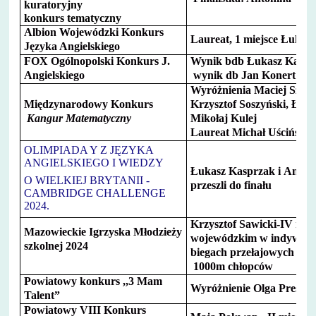
kuratoryjny
konkurs tematyczny
Albion Wojewódzki Konkurs
Laureat, 1 miejsce Łukas
Języka Angielskiego
FOX Ogólnopolski Konkurs J.
Wynik bdb Łukasz Kaspr
Angielskiego
wynik db Jan Konert
Wyróżnienia Maciej Szumi
Międzynarodowy Konkurs
Krzysztof Soszyński, Łuk
Kangur Matematyczny
Mikołaj Kulej
Laureat Michał Uściński
OLIMPIADA
Y Z JĘZYKA
ANGIELSKIEGO I WIEDZY
Łukasz Kasprzak i Anna 
O WIELKIEJ BRYTANII -
przeszli do finału
CAMBRIDGE CHALLENGE
2024.
Krzysztof Sawicki-IV miej
Mazowieckie Igrzyska Młodzieży
wojewódzkim w
indywidu
szkolnej 2024
biegach przełajowych na d
1000m chłopców
Powiatowy konkurs ,,3 Mam
Wyróżnienie Olga Preś
Talent”
Powiatowy VIII Konkurs