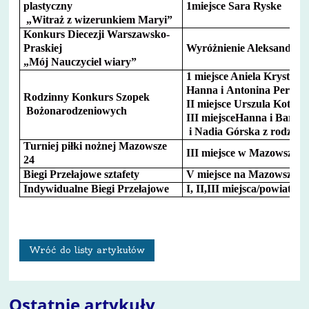
plastyczny
1miejsce Sara Ryske
„Witraż z wizerunkiem Maryi”
Konkurs Diecezji Warszawsko-
Praskiej
Wyróżnienie Aleksandra 
„Mój
Nauczyciel wiary”
1 miejsce Aniela Krystosia
Hanna i Antonina Perczyń
Rodzinny Konkurs Szopek
II miejsce Urszula Kot A
Bożonarodzeniowych
III miejsceHanna i Barba
i Nadia Górska z rodzina
Turniej piłki nożnej Mazowsze
III miejsce w Mazowszu
24
Biegi Przełajowe sztafety
V miejsce na Mazowszu
Indywidualne Biegi Przełajowe
I, II,III miejsca/powiat 
Wróć do listy artykułów
Ostatnie artykuły