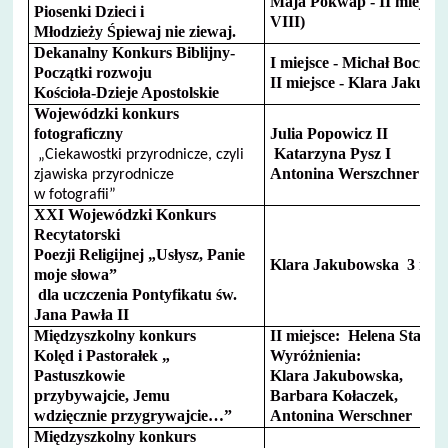
Maja Pokwap - II miejsce (
Piosenki Dzieci i
VIII)
Młodzieży Śpiewaj nie ziewaj.
Dekanalny Konkurs Biblijny-
I miejsce - Michał Boczars
Początki rozwoju
II miejsce - Klara Jakub
Kościoła-Dzieje Apostolskie
Wojewódzki konkurs
fotograficzny
Julia Popowicz II
Katarzyna Pysz I
„Ciekawostki przyrodnicze, czyli
Antonina Werszchner II
zjawiska przyrodnicze
w fotografii”
XXI Wojewódzki Konkurs
Recytatorski
Poezji Religijnej „Usłysz, Panie
Klara Jakubowska 3 miej
moje słowa”
dla uczczenia Pontyfikatu św.
Jana Pawła II
Międzyszkolny konkurs
II miejsce: Helena Stach
Kolęd i Pastorałek „
Wyróżnienia:
Pastuszkowie
Klara Jakubowska,
przybywajcie, Jemu
Barbara Kołaczek,
wdzięcznie przygrywajcie…”
Antonina Werschner
Międzyszkolny konkurs