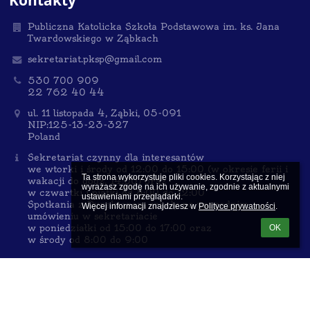
Publiczna Katolicka Szkoła Podstawowa im. ks. Jana
Twardowskiego w Ząbkach
sekretariat.pksp@gmail.com
530 700 909
22 762 40 44
ul. 11 listopada 4, Ząbki, 05-091
NIP:125-13-23-327
Poland
Sekretariat czynny dla interesantów
we wtorki i środy od 12:00 do 15:00 (w okresie ferii i
Ta strona wykorzystuje pliki cookies. Korzystając z niej 
wakacji do godz. 14:00) oraz
wyrażasz zgodę na ich używanie, zgodnie z aktualnymi 
w czwartki i piątki od 8:00 do 12:00
ustawieniami przeglądarki.

Spotkania z Dyrektorem szkoły po uprzednim
Więcej informacji znajdziesz w 
Polityce prywatności
.
umówieniu w sekretariacie
w poniedziałki od 15:00 do 17:00 oraz
OK
w środy od 8:00 do 9:00
Logowanie
Nazwa użytkownika: