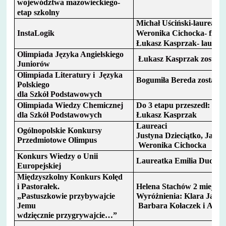
województwa mazowieckiego-
etap szkolny
Michał Uściński-laureat 1
InstaLogik
Weronika Cichocka- finali
Łukasz Kasprzak- laureat 
Olimpiada Języka Angielskiego
Łukasz Kasprzak został 
Juniorów
Olimpiada Literatury i Języka
Bogumiła Bereda została f
Polskiego
dla Szkół Podstawowych
Olimpiada Wiedzy Chemicznej
Do 3 etapu przeszedł:
dla Szkół Podstawowych
Łukasz Kasprzak
Laureaci
Ogólnopolskie Konkursy
Justyna Dzieciątko, Jan 
Przedmiotowe Olimpus
Weronika Cichocka
Konkurs Wiedzy o Unii
Laureatka Emilia Dudek
Europejskiej
Międzyszkolny Konkurs Kolęd
i Pastorałek.
Helena Stachów 2 miejsce
„Pastuszkowie przybywajcie
Wyróżnienia: Klara Jaku
Jemu
Barbara Kołaczek i Anto
wdzięcznie przygrywajcie…”