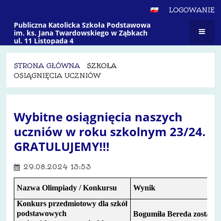
LOGOWANIE
Publiczna Katolicka Szkoła Podstawowa
im. ks. Jana Twardowskiego w Ząbkach
ul. 11 Listopada 4
STRONA GŁÓWNA
SZKOŁA
OSIĄGNIĘCIA UCZNIÓW
Osiągnięcia
Wybitne osiągnięcia naszych
Uczniów
uczniów w roku szkolnym 23/24.
GRATULUJEMY!!!
29.08.2024 13:53
Nazwa Olimpiady / Konkursu
Wynik
Konkurs przedmiotowy dla szkół
podstawowych
Bogumiła Bereda została f