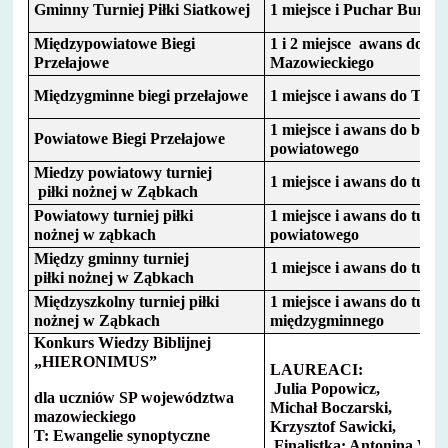
Gminny Turniej Piłki Siatkowej
1 miejsce i Puchar Burmi
Międzypowiatowe Biegi
1 i 2 miejsce awans do bi
Przełajowe
Mazowieckiego
Międzygminne biegi przełajowe
1 miejsce i awans do Tur
1 miejsce i awans do bieg
Powiatowe Biegi Przełajowe
powiatowego
Miedzy powiatowy turniej
1 miejsce i awans do tur
piłki nożnej w Ząbkach
Powiatowy turniej piłki
1 miejsce i awans do turn
nożnej w ząbkach
powiatowego
Między gminny turniej
1 miejsce i awans do turn
piłki nożnej w Ząbkach
Międzyszkolny turniej piłki
1 miejsce i awans do turni
nożnej w Ząbkach
międzygminnego
Konkurs Wiedzy Biblijnej
„HIERONIMUS”
LAUREACI:
Julia Popowicz,
dla uczniów SP województwa
Michał Boczarski,
mazowieckiego
Krzysztof Sawicki,
T: Ewangelie synoptyczne
Finalistka: Antonina Wer