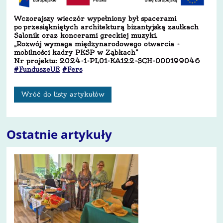
Wczorajszy wieczór wypełniony był spacerami
po przesiąkniętych architekturą bizantyjską zaułkach
Salonik oraz koncerami greckiej muzyki.
„Rozwój wymaga międzynarodowego otwarcia -
mobilności kadry PKSP w Ząbkach”
Nr projektu: 2024-1-PL01-KA122-SCH-000199046
#FunduszeUE
#Fers
Wróć do listy artykułów
Ostatnie artykuły