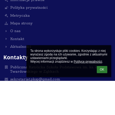
Polityka prywatności
Metryczka
Mapa strony
O nas
Kontakt
Aktualności
Ta strona wykorzystuje pliki cookies. Korzystając z niej 
wyrażasz zgodę na ich używanie, zgodnie z aktualnymi 
Kontakty
ustawieniami przeglądarki.

Więcej informacji znajdziesz w 
Polityce prywatności
.
Publiczna Katolicka Szkoła Podstawowa im. ks. Jana
OK
Twardowskiego w Ząbkach
sekretariat.pksp@gmail.com
530 700 909
22 762 40 44
ul. 11 listopada 4, Ząbki, 05-091
NIP:125-13-23-327
Poland