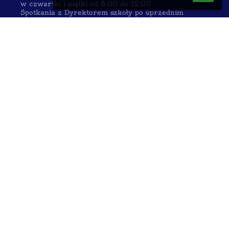
w czwartki i piątki od 8:00 do 12:00
Spotkania z Dyrektorem szkoły po uprzednim
umówieniu w sekretariacie
w poniedziałki od 15:00 do 17:00 oraz
w środy od 8:00 do 9:00
Logowanie
Nazwa użytkownika:
Hasło:
Zapomniałem loginu lub hasła
Wersja dla słabowidzących
Powered by
aSc EduPage