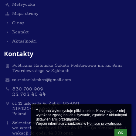
Metryczka
Mapa strony
O nas
Kontakt
Aktualności
Kontakty
Publiczna Katolicka Szkoła Podstawowa im. ks. Jana
Twardowskiego w Ząbkach
sekretariat.pksp@gmail.com
530 700 909
22 762 40 44
ul. 11 listopada 4, Ząbki, 05-091
NIP:125-13-23-327
Ta strona wykorzystuje pliki cookies. Korzystając z niej 
Poland
wyrażasz zgodę na ich używanie, zgodnie z aktualnymi 
ustawieniami przeglądarki.

Sekretariat czynny dla interesantów
Więcej informacji znajdziesz w 
Polityce prywatności
.
we wtorki i środy od 12:00 do 15:00 (w okresie ferii i
wakacji do godz. 14:00) oraz
OK