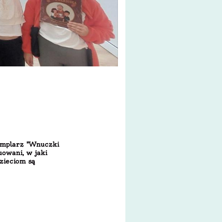
zemplarz "Wnuczki
uowani, w jaki
dzieciom są