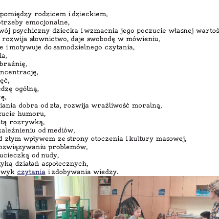
 pomiędzy rodzicem i dzieckiem,
otrzeby emocjonalne,
wój psychiczny dziecka i wzmacnia jego poczucie własnej wartoś
, rozwija słownictwo, daje swobodę w mówieniu,
e i motywuje do samodzielnego czytania,
a,
braźnię,
ncentrację,
ęć,
edzę ogólną,
ę,
iania dobra od zła, rozwija wrażliwość moralną,
zucie humoru,
itą rozrywką,
zależnieniu od mediów,
d złym wpływem ze strony otoczenia i kultury masowej,
ozwiązywaniu problemów,
ucieczką od nudy,
ktyką działań aspołecznych,
nawyk
czytania
i zdobywania wiedzy.