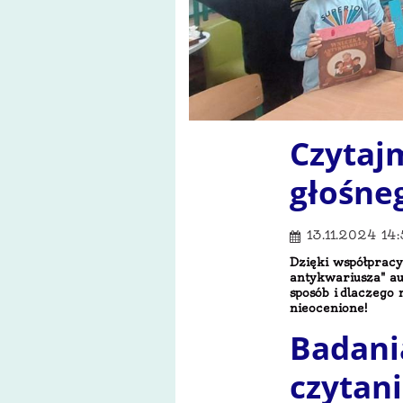
Czytajm
głośneg
13.11.2024 14
Dzięki współpracy
antykwariusza" au
sposób i dlaczego 
nieocenione!
Badani
czytani