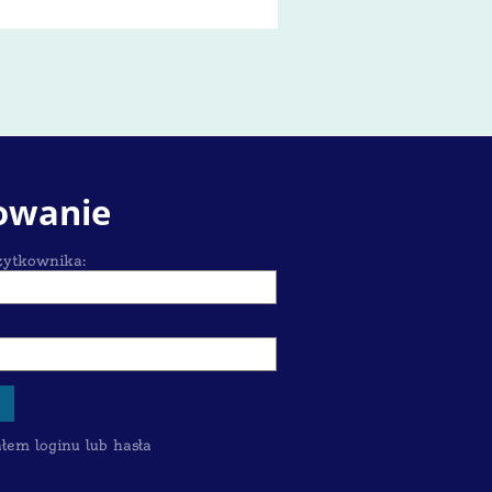
owanie
ytkownika:
em loginu lub hasła