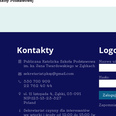
 Szkoły Podstawowej
Kontakty
Log
Publiczna Katolicka Szkoła Podstawowa
Nazwa uż
im. ks. Jana Twardowskiego w Ząbkach
sekretariat.pksp@gmail.com
Hasło:
530 700 909
22 762 40 44
ul. 11 listopada 4, Ząbki, 05-091
NIP:125-13-23-327
Poland
Zapomniał
Sekretariat czynny dla interesantów
we wtorki i środy od 12:00 do 15:00 (w