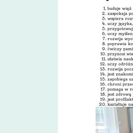
buduje więź
zaspokaja p
wspiera roz
uczy języka
przygotowuj
uczy myśleni
rozwija wyo
poprawia ko
ćwiczy pami
przynosi wi
ułatwia nauk
uczy odróżn
rozwija poc
jest znakom
zapobiega u
chroni prze
pomaga w r
jest zdrową 
jest profila
kształtuje 