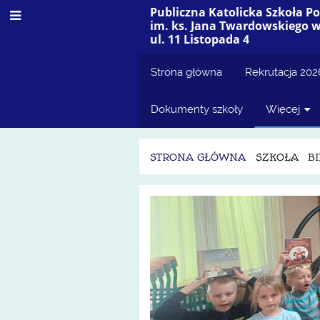
Publiczna Katolicka Szkoła 
im. ks. Jana Twardowskiego 
ul. 11 Listopada 4
Strona główna
Rekrutacja 20
Dokumenty szkoły
Więcej
STRONA GŁÓWNA
SZKOŁA
B
Biblioteka