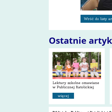
Wróć do listy a
Ostatnie arty
Lektury szkolne omawiane
w Publicznej Katolickiej
Szkole Podstawowej w
roku szkolnym 2025/26
więcej