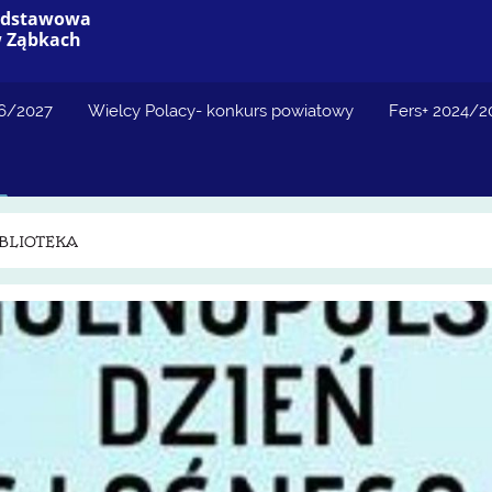
Podstawowa
w Ząbkach
26/2027
Wielcy Polacy- konkurs powiatowy
Fers+ 2024/2
IBLIOTEKA