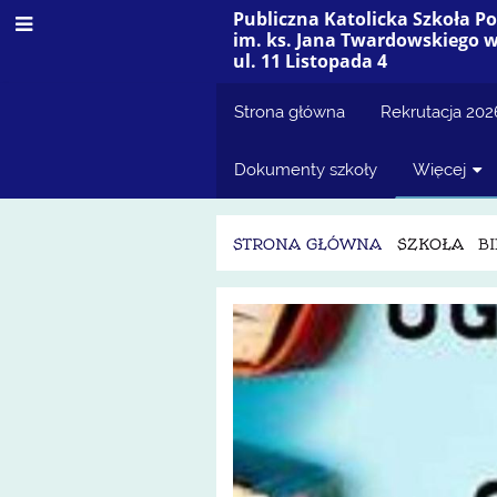
Publiczna Katolicka Szkoła 
im. ks. Jana Twardowskiego 
ul. 11 Listopada 4
Strona główna
Rekrutacja 20
Dokumenty szkoły
Więcej
STRONA GŁÓWNA
SZKOŁA
B
Biblioteka