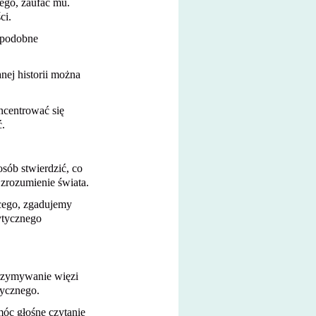
ego, zaufać mu.
ci.
iepodobne
anej historii można
ncentrować się
ć.
sób stwierdzić, co
 zrozumienie świata.
ącego, zgadujemy
rytycznego
trzymywanie więzi
zycznego.
móc głośne czytanie