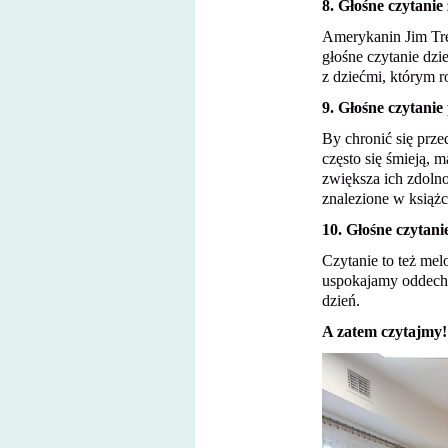
8. Głośne czytanie
Amerykanin Jim Trel
głośne czytanie dz
z dziećmi, którym ro
9. Głośne czytanie
By chronić się prze
często się śmieją,
zwiększa ich zdoln
znalezione w książc
10. Głośne czytan
Czytanie to też me
uspokajamy oddech 
dzień.
A zatem czytajmy!