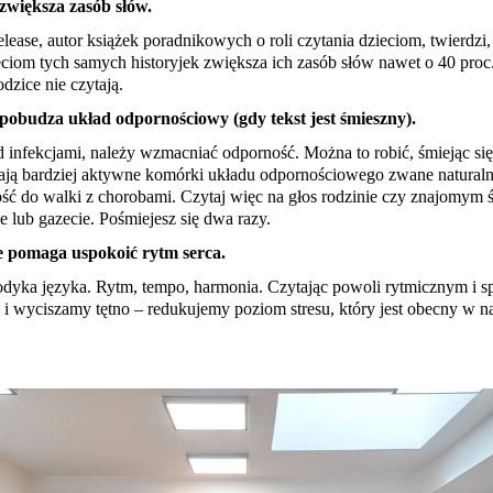
 zwiększa zasób słów.
ease, autor książek poradnikowych o roli czytania dzieciom, twierdzi,
ieciom tych samych historyjek zwiększa ich zasób słów nawet o 40 pro
dzice nie czytają.
 pobudza układ odpornościowy (gdy tekst jest śmieszny).
d infekcjami, należy wzmacniać odporność. Można to robić, śmiejąc się
 mają bardziej aktywne komórki układu odpornościowego zwane natural
ość do walki z chorobami. Czytaj więc na głos rodzinie czy znajomym 
e lub gazecie. Pośmiejesz się dwa razy.
ie pomaga uspokoić rytm serca.
lodyka języka. Rytm, tempo, harmonia. Czytając powoli rytmicznym i 
i wyciszamy tętno – redukujemy poziom stresu, który jest obecny w n