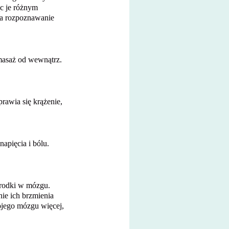
c je różnym
na rozpoznawanie
 masaż od wewnątrz.
rawia się krążenie,
apięcia i bólu.
środki w mózgu.
ie ich brzmienia
ojego mózgu więcej,