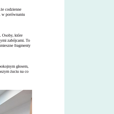
 że codzienne
c. w porównaniu
. Osoby, które
nymi zabójcami. To
śmieszne fragmenty
spokojnym głosem,
aszym żuciu na co