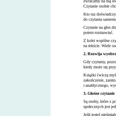
zwracamy na nią uw
Czytanie osobie cho
Kto raz doświadczył
do czytania samemu
Czytanie na głos dru
potem rozmawiać.
Z kolei wspólne czy
na tekście. Wiele os
2. Rozwija wyobra
Gdy czytamy, pozos
kiedy może się przy
Książki ćwiczą myśl
zakończenie, zanim 
i analitycznego, wy
3. Głośne czytanie
Są osoby, które z 
społecznych jest je
Jeśli jesteś nieśmi