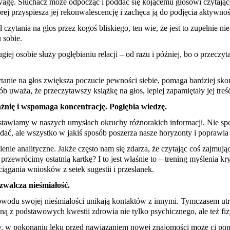
agę. Słuchacz może odpocząć i poddać się kojącemu głosowi czytając
rej przyspiesza jej rekonwalescencję i zachęca ją do podjęcia aktywnoś
 czytania na głos przez kogoś bliskiego, ten wie, że jest to zupełnie n
 sobie.
giej osobie służy pogłębianiu relacji – od razu i później, bo o przeczyt
tanie na głos zwiększa poczucie pewności siebie, pomaga bardziej sko
ób uważa, że przeczytawszy książkę na głos, lepiej zapamiętały jej treś
źnię i wspomaga koncentrację. Pogłębia wiedzę.
tawiamy w naszych umysłach okruchy różnorakich informacji. Nie spo
dać, ale wszystko w jakiś sposób poszerza nasze horyzonty i poprawia
enie analityczne. Jakże często nam się zdarza, że czytając coś zajmuj
przewrócimy ostatnią kartkę? I to jest właśnie to – trening myślenia k
ciągania wniosków z setek sugestii i przesłanek.
 zwalcza nieśmiałość.
powodu swojej nieśmiałości unikają kontaktów z innymi. Tymczasem u
dną z podstawowych kwestii zdrowia nie tylko psychicznego, ale też fi
ały, w pokonaniu lęku przed nawiązaniem nowej znajomości może ci po