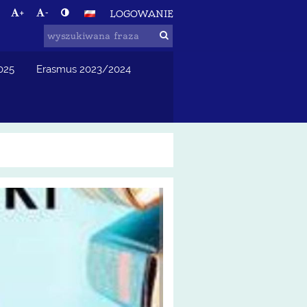
+
-
LOGOWANIE
025
Erasmus 2023/2024