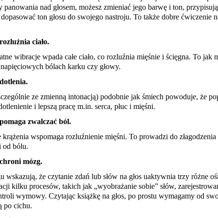
 panowania nad głosem, możesz zmieniać jego barwę i ton, przypisują
dopasować ton głosu do swojego nastroju. To także dobre ćwiczenie 
rozluźnia ciało.
atne wibracje wpada całe ciało, co rozluźnia mięśnie i ścięgna. To jak
napięciowych bólach karku czy głowy.
dotlenia.
zczególnie ze zmienną intonacją) podobnie jak śmiech powoduje, że pop
otlenienie i lepszą pracę m.in. serca, płuc i mięśni.
 pomaga zwalczać ból.
 krążenia wspomaga rozluźnienie mięśni. To prowadzi do złagodzenia n
 od bólu.
 chroni mózg.
 wskazują, że czytanie zdań lub słów na głos uaktywnia trzy różne o
i kilku procesów, takich jak „wyobrażanie sobie” słów, zarejestrowan
 kontroli wymowy. Czytając książkę na głos, po prostu wymagamy od sw
ą po cichu.