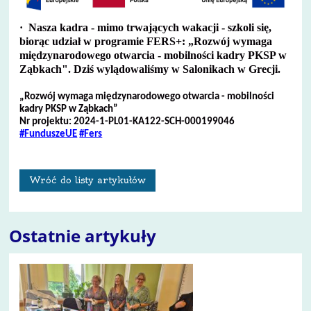
·
Nasza kadra - mimo trwających wakacji - szkoli się,
biorąc udział w programie FERS+: „Rozwój wymaga
międzynarodowego otwarcia - mobilności kadry PKSP w
Ząbkach". Dziś wylądowaliśmy w Salonikach w Grecji.
„Rozwój wymaga międzynarodowego otwarcia - mobilności
kadry PKSP w Ząbkach”
Nr projektu: 2024-1-PL01-KA122-SCH-000199046
#FunduszeUE
#Fers
Wróć do listy artykułów
Ostatnie artykuły