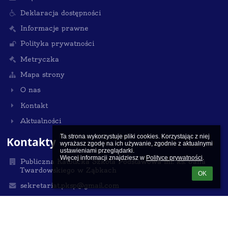
Deklaracja dostępności
Informacje prawne
Polityka prywatności
Metryczka
Mapa strony
O nas
Kontakt
Aktualności
Ta strona wykorzystuje pliki cookies. Korzystając z niej 
Kontakty
wyrażasz zgodę na ich używanie, zgodnie z aktualnymi 
ustawieniami przeglądarki.

Więcej informacji znajdziesz w 
Polityce prywatności
.
Publiczna Katolicka Szkoła Podstawowa im. ks. Jana
Twardowskiego w Ząbkach
OK
sekretariat.pksp@gmail.com
530 700 909
22 762 40 44
ul. 11 listopada 4, Ząbki, 05-091