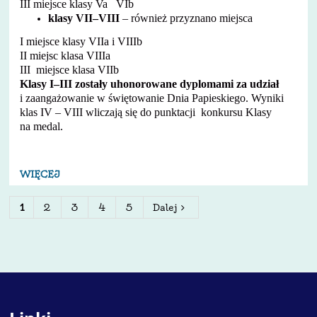
III miejsce klasy Va VIb
klasy VII–VIII
– również przyznano miejsca
I miejsce klasy VIIa i VIIIb
II miejsc klasa VIIIa
III miejsce klasa VIIb
Klasy I–III zostały uhonorowane dyplomami za udział
i zaangażowanie w świętowanie Dnia Papieskiego. Wyniki
klas IV – VIII wliczają się do punktacji konkursu Klasy
na medal.
WIĘCEJ
1
2
3
4
5
Dalej