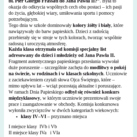
bł. Pier Giorgio Frassati do Jana Pawła II?”
. Była to
okazja do odkrycia wspólnych cech obu postaci – ich pasji
do życia, głębokiej wiary, umiłowania sportu i pomocy
potrzebującym.
Tego dnia w szkole dominowały
kolory żółty i biały
, które
nawiązywały do barw papieskich. Dzieci z radością
przebierały się w stroje w tych kolorach, tworząc wspólnie
radosną i uroczystą atmosferę.
Każda klasa otrzymała od komisji specjalny list
adresowany do dzieci i młodzieży od Jana Pawła II.
Fragment autentycznego papieskiego przesłania wywołał
duże poruszenie – szczególnie zachęta do
modlitwy o pokój
na świecie, w rodzinach i w klasach szkolnych
. Uczniowie
z zaciekawieniem czytali słowa Ojca Świętego, które –
mimo upływu lat – wciąż pozostają aktualne i poruszające.
W ramach Dnia Papieskiego
odbył się również konkurs
międzyklasowy
, w którym uczniowie prezentowali swoje
prace i zaangażowanie w obchody. Komisja konkursowa
wyłoniła zwycięzców w dwóch kategoriach wiekowych:
klasy IV–VI
– przyznano miejsca
I miejsce klasy IVb i Vb
II miejsce klasy IVa i VIa