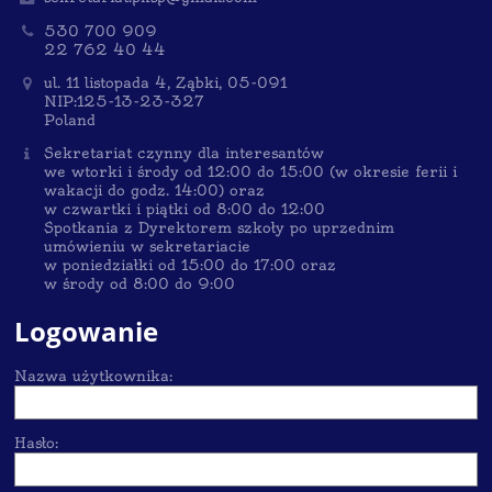
530 700 909
22 762 40 44
ul. 11 listopada 4, Ząbki, 05-091
NIP:125-13-23-327
Poland
Sekretariat czynny dla interesantów
we wtorki i środy od 12:00 do 15:00 (w okresie ferii i
wakacji do godz. 14:00) oraz
w czwartki i piątki od 8:00 do 12:00
Spotkania z Dyrektorem szkoły po uprzednim
umówieniu w sekretariacie
w poniedziałki od 15:00 do 17:00 oraz
w środy od 8:00 do 9:00
Logowanie
Nazwa użytkownika:
Hasło: